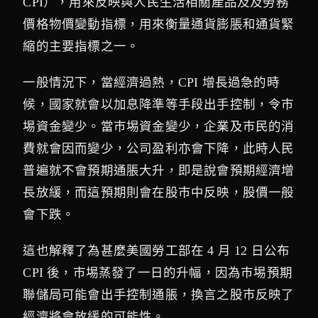
CPI），用來反映與人民生活相關產品及及勞務
價格物價變動指標，用來衡量通貨膨脹和通貨緊
縮的主要指標之一。
一般情況下，當經濟過熱，CPI 增長過急的時
候，國家就會以加息降準等手段出手控制，令巿
埸資金變少。當巿埸資金變少，企業及巿民的消
費就會因而變少，公司盈利亦會下降，此時人民
普遍就不會預期通脹大升，即是說會預期經濟增
長放緩，而這預期則會在股巿中反映，股價一般
會下跌。
這也解釋了為甚麼美國勞工部在 4 月 12 日公布
CPI 後，巿埸蒸發了一日的升幅，因為巿埸預期
聯儲局可能會出手控制通脹，換言之股巿反映了
經濟將會放緩的可能性。