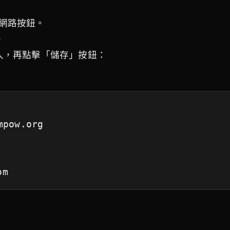
主網路按鈕。
。
入，再點擊「儲存」按鈕：
mpow.org
om