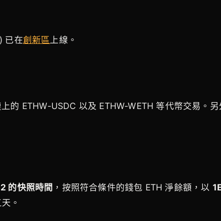
) 已在
創新區
上線。
上的 ETHW-USDC 以及 ETHW-WETH 等代幣交易。另外
2:42 的快照時間
，按照符合條件的錢包 ETH 淨餘額，以
1
五天。