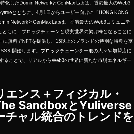
Domin NetworkとGenMax Labは、香港最大のWeb3
ytreeとともに、4月1日からユーザー向けに「HONG KONG
た。Domin NetworkとGenMax Labは、香港最大のWeb3コミュニテ
reeとともに、ブロックチェーンと現実世界の架け橋となることに
ーに無料でNFTを提供し、15以上のブランドの特別な特典を享
eal Life) PASSを開始します。ブロックチェーンを一般の人々や加盟店に
することで、リアルからWeb3の世界に新たな市場エネルギー
リエンス＋フィジカル・
SandboxとYuliverse
ーチャル統合のトレンド