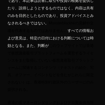
であり、本記事は読者に取引や投資の根拠を提供し
たり、説得しようとするものではなく、内容は共有
のみを目的としたものであり、投資アドバイスとみ
なされるべきではない。
Monsterblockhkの見解や立
場を代表するものではありません。
すべての情報お
よび意見は、特定の日付における判断については時
香港
効となる。また、判断が
このウェブサイトでは
で仮想資産取引プラットフォームを運営するライセ
ンスをまだ取得していない仮想資産取引プラットフ
ォームに関連するコンテンツ（テキストの紹介、写
真、オファー、イベントなどを含むがこれらに限定
されない）は、香港特別行政区外のユーザーにのみ
提供される。
香港の反マネーロンダリングおよびテロ資金供与対