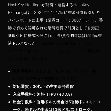
HashKey Holdingsが所有・運営するHashKey
Exchangeは、2025年12月17日に香港証券取引所の
メインボードに上場（証券コード：3887.HK）し、香
港で初めて認可された暗号通貨取引所として香港証
券取引所に株式公開され、IPO資金調達額は約16億香
港ドルとなった。
HashKey Exchange は、SFC
VATP ライセンス（タイプ 1 およびタイプ 7 規制業
務）を取得しています。
取引手数料: スタンダードメイカー/テイカー各
0.12%; VIPティア最安0% / 0.03%。
対応通貨：30以上の主要暗号通貨
入金手数料：無料（FPS / eDDA）
出金手数料：香港ドルの出金は5香港ドル/ストロ
ーク、米ドルの出金は10米ドル/ストローク。