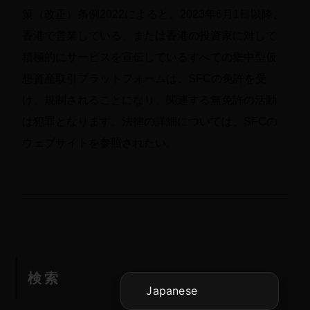
策（改正）条例2022によると、2023年6月1日以降、
香港で営業している、または香港の投資家に対して
積極的にサービスを宣伝しているすべての集中型仮
想資産取引プラットフォームは、SFCの免許を受
け、規制されることになり、関連する無免許の活動
は犯罪となります。法律の詳細については、SFCの
ウェブサイトを参照されたい。
Vietnamese
Korean
English
Chinese (China)
Chinese (Hong Kong)
検索
Japanese