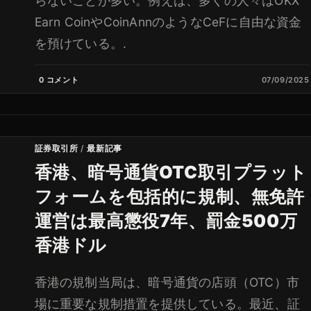
らないことが多い。例えば、多くの人々はOKX
Earn CoinやCoinAnnのようなCeFに自由な資金
を預けている。.
0 コメント
07/09/2025
証券取引所
/
最新記事
香港、暗号通貨OTC取引プラット
フォームを包括的に規制、無免許
運営は最高懲役7年、罰金500万
香港ドル
香港の規制当局は、暗号通貨の店頭（OTC）市
場に重要な規制措置を提供している。最近、証