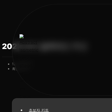
콘
텐
츠
로
건
너
2022 파리 블록체인 주간
뛰
기
게
13/10/2022
시
게
최신 기사
물
시
이
물
게
카
시
테
되
고
었
리:
습
니
초보자 키트
다: