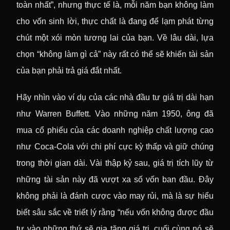
toàn nhất”, nhưng thực tế là, mỗi năm bạn không làm
cho vốn sinh lời, thực chất là đang để lạm phát từng
chút một xói mòn tương lai của bạn. Về lâu dài, lựa
chọn “không làm gì cả” này rất có thể sẽ khiến tài sản
của bạn phải trả giá đắt nhất.
Hãy nhìn vào ví dụ của các nhà đầu tư giá trị dài hạn
như Warren Buffett. Vào những năm 1950, ông đã
mua cổ phiếu của các doanh nghiệp chất lượng cao
như Coca-Cola với chi phí cực kỳ thấp và giữ chúng
trong thời gian dài. Vài thập kỷ sau, giá trị tích lũy từ
những tài sản này đã vượt xa số vốn ban đầu. Đây
không phải là đánh cược vào may rủi, mà là sự hiểu
biết sâu sắc về triết lý rằng “nếu vốn không được đầu
tư vào những thứ sẽ gia tăng giá trị, cuối cùng nó sẽ