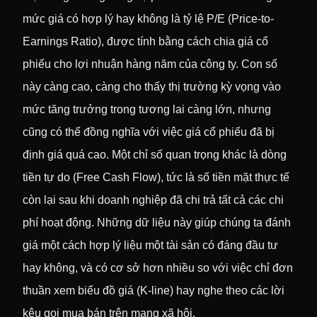
mức giá có hợp lý hay không là tỷ lệ P/E (Price-to-
Earnings Ratio), được tính bằng cách chia giá cổ
phiếu cho lợi nhuận hàng năm của công ty. Con số
này càng cao, càng cho thấy thị trường kỳ vọng vào
mức tăng trưởng trong tương lai càng lớn, nhưng
cũng có thể đồng nghĩa với việc giá cổ phiếu đã bị
định giá quá cao. Một chỉ số quan trọng khác là dòng
tiền tự do (Free Cash Flow), tức là số tiền mặt thực tế
còn lại sau khi doanh nghiệp đã chi trả tất cả các chi
phí hoạt động. Những dữ liệu này giúp chúng ta đánh
giá một cách hợp lý liệu một tài sản có đáng đầu tư
hay không, và có cơ sở hơn nhiều so với việc chỉ đơn
thuần xem biểu đồ giá (K-line) hay nghe theo các lời
kêu gọi mua bán trên mạng xã hội.