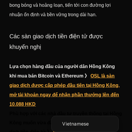
bong bóng và hoảng loạn, tiến tới con đường lợi
nhuận ổn định và bền vững trong dài hạn.
Các sàn giao dịch tiền điện tử được
khuyến nghị
Lựa chọn hàng đầu của người dân Hồng Kông
Korean
khi mua bán Bitcoin và Ethereum 》
OSL là sàn
Japanese
giao dịch được cấp phép đầu tiên tại Hồng Kông,
English
mở tài khoản ngay để nhận phần thưởng lên đến
Chinese (China)
10.088 HKD
Phù hợp với các nhà đầu tư truyền thống tại Hồng
Chinese (Hong Kong)
Kông muốn vừa đầu tư vào cổ phiếu vừa giao
Vietnamese
dịch tiền điện tử 》
Victory Securities: Mở tài