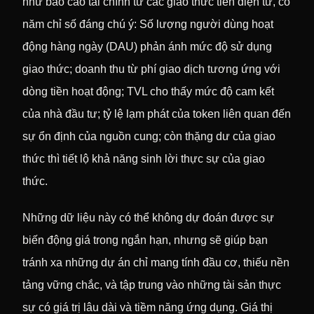
như báo cáo tài chính từ các giao thức tiền điện tử, có
năm chỉ số đáng chú ý: Số lượng người dùng hoạt
động hàng ngày (DAU) phản ánh mức độ sử dụng
giao thức; doanh thu từ phí giao dịch tương ứng với
dòng tiền hoạt động; TVL cho thấy mức độ cam kết
của nhà đầu tư; tỷ lệ lạm phát của token liên quan đến
sự ổn định của nguồn cung; còn thặng dư của giao
thức thì tiết lộ khả năng sinh lời thực sự của giao
thức.
Những dữ liệu này có thể không dự đoán được sự
biến động giá trong ngắn hạn, nhưng sẽ giúp bạn
tránh xa những dự án chỉ mang tính đầu cơ, thiếu nền
tảng vững chắc, và tập trung vào những tài sản thực
sự có giá trị lâu dài và tiềm năng ứng dụng. Giá thị