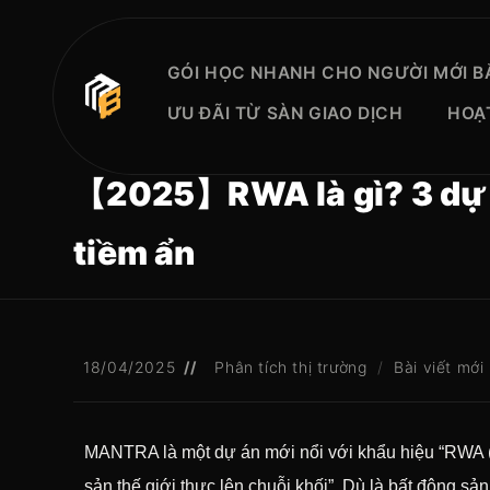
GÓI HỌC NHANH CHO NGƯỜI MỚI B
ƯU ĐÃI TỪ SÀN GIAO DỊCH
HOẠ
【2025】RWA là gì? 3 dự án
tiềm ẩn
18/04/2025
Phân tích thị trường
/
Bài viết mới
MANTRA là một dự án mới nổi với khẩu hiệu “RWA (Re
sản thế giới thực lên chuỗi khối”. Dù là bất động sả