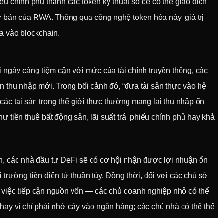
ếu chính phủ thành các token kỹ thuật số để có thể giao dịch
cơ bản của RWA. Thông qua công nghệ token hóa này, giá trị
ưa vào blockchain.
i ngày càng tiệm cận với mức của tài chính truyền thống, các
 thu nhập mới. Trong bối cảnh đó, “đưa tài sản thực vào hệ
ác tài sản trong thế giới thực thường mang lại thu nhập ổn
hư tiền thuê bất động sản, lãi suất trái phiếu chính phủ hay khả
, các nhà đầu tư DeFi sẽ có cơ hội nhận được lợi nhuận ổn
 trường tiền điện tử thuần túy. Đồng thời, đối với các chủ sở
g việc tiếp cận nguồn vốn — các chủ doanh nghiệp nhỏ có thể
thay vì chỉ phải nhờ cậy vào ngân hàng; các chủ nhà có thể thế