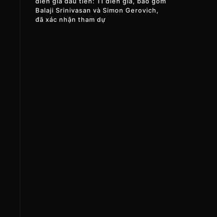
diễn giả đầu tiên: 11 diễn giả, bao gồm
Balaji Srinivasan và Simon Gerovich,
đã xác nhận tham dự