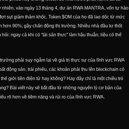
uy nhiên, vào ngày 13 tháng 4, dự án RWA MANTRA, vốn tự hào
ột đợt sụt giảm thảm khốc. Token $OM của họ đã lao dốc từ mức
m hơn 90%, gây chấn động thị trường. Nhiều nhà đầu tư thốt
ỏi: ngay cả khi có “tài sản thực” làm hậu thuẫn, liệu có thể
 trường phải suy ngẫm lại về giá trị thực sự của lĩnh vực RWA
ất động sản, trái phiếu, các khoản phải thu lên blockchain có
thế giới tiền điện tử hay không? Hay đây chỉ là một chiêu trò
ng? Bài viết này sẽ bắt đầu từ những nguyên lý cơ bản của
iểu rõ hơn về tiềm năng và rủi ro của lĩnh vực RWA.