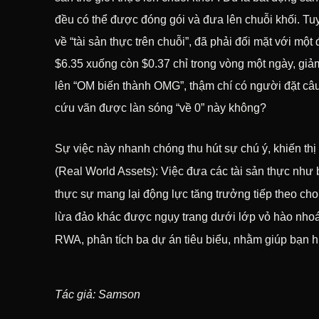
đều có thể được đóng gói và đưa lên chuỗi khối. T
về “tài sản thực trên chuỗi”, đã phải đối mặt với m
$6.35 xuống còn $0.37 chỉ trong vòng một ngày, giả
lên “OM biến thành OMG”, thậm chí có người đặt câu h
cứu vãn được làn sóng “về 0” này không?
Sự việc này nhanh chóng thu hút sự chú ý, khiến thị
(Real World Assets): Việc đưa các tài sản thực như b
thực sự mang lại động lực tăng trưởng tiếp theo cho 
lừa đảo khác được ngụy trang dưới lớp vỏ hào nhoá
RWA, phân tích ba dự án tiêu biểu, nhằm giúp bạn h
Tác giả: Samson