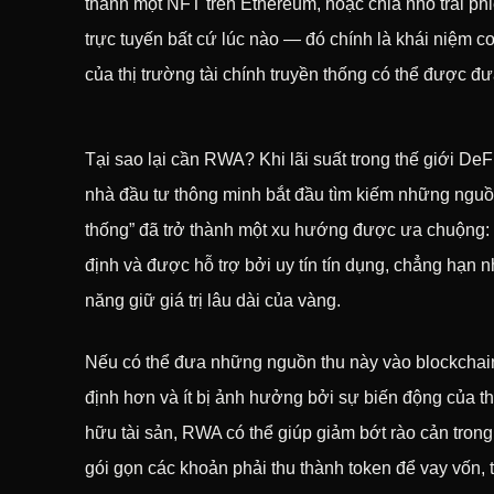
thành một NFT trên Ethereum, hoặc chia nhỏ trái phi
trực tuyến bất cứ lúc nào — đó chính là khái niệm 
của thị trường tài chính truyền thống có thể được đ
Tại sao lại cần RWA? Khi lãi suất trong thế giới DeF
nhà đầu tư thông minh bắt đầu tìm kiếm những nguồn
thống” đã trở thành một xu hướng được ưa chuộng: c
định và được hỗ trợ bởi uy tín tín dụng, chẳng hạn n
năng giữ giá trị lâu dài của vàng.
Nếu có thể đưa những nguồn thu này vào blockchain
định hơn và ít bị ảnh hưởng bởi sự biến động của thị
hữu tài sản, RWA có thể giúp giảm bớt rào cản tron
gói gọn các khoản phải thu thành token để vay vốn, 