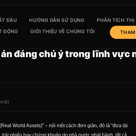
ẮT ĐẦU
HƯỚNG DẪN SỬ DỤNG
PHÂN TÍCH TH
T ĐỘNG
GIỚI THIỆU VỀ CHÚNG TÔI
THAM
 đáng chú ý trong lĩnh vực nà
 nhất
al World Assets)” – nói một cách đơn giản, đó là “đưa tài
n, trái phiếu hay chứng khoán do nhà nước phát hành, tất cả