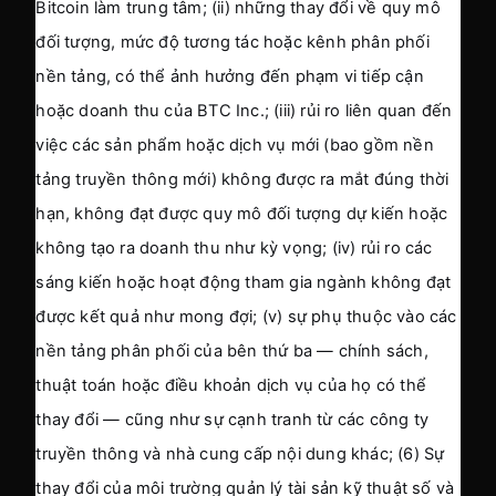
Bitcoin làm trung tâm; (ii) những thay đổi về quy mô 
đối tượng, mức độ tương tác hoặc kênh phân phối 
nền tảng, có thể ảnh hưởng đến phạm vi tiếp cận 
hoặc doanh thu của BTC Inc.; (iii) rủi ro liên quan đến 
việc các sản phẩm hoặc dịch vụ mới (bao gồm nền 
tảng truyền thông mới) không được ra mắt đúng thời 
hạn, không đạt được quy mô đối tượng dự kiến hoặc 
không tạo ra doanh thu như kỳ vọng; (iv) rủi ro các 
sáng kiến hoặc hoạt động tham gia ngành không đạt 
được kết quả như mong đợi; (v) sự phụ thuộc vào các 
nền tảng phân phối của bên thứ ba — chính sách, 
thuật toán hoặc điều khoản dịch vụ của họ có thể 
thay đổi — cũng như sự cạnh tranh từ các công ty 
truyền thông và nhà cung cấp nội dung khác; (6) Sự 
thay đổi của môi trường quản lý tài sản kỹ thuật số và 