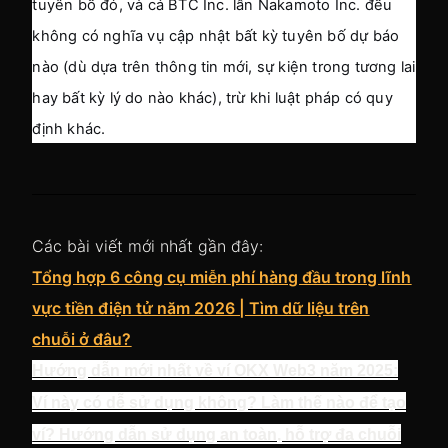
tuyên bố đó, và cả BTC Inc. lẫn Nakamoto Inc. đều 
không có nghĩa vụ cập nhật bất kỳ tuyên bố dự báo 
nào (dù dựa trên thông tin mới, sự kiện trong tương lai 
hay bất kỳ lý do nào khác), trừ khi luật pháp có quy 
định khác.
Các bài viết mới nhất gần đây:
Tổng hợp 6 công cụ miễn phí hàng đầu trong lĩnh
vực tiền điện tử năm 2026 | Tìm dữ liệu trên
chuỗi ở đâu?
Hướng dẫn mới nhất về ví OKX Web3 năm 2025:
Ví này có dễ sử dụng không? Làm thế nào để tạo
ví? Hướng dẫn sử dụng an toàn, hỗ trợ đa chuỗi