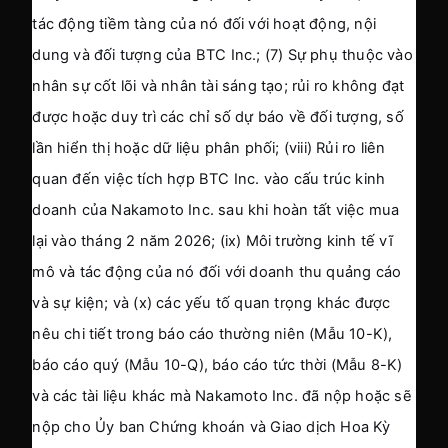
tác động tiềm tàng của nó đối với hoạt động, nội 
dung và đối tượng của BTC Inc.; (7) Sự phụ thuộc vào 
nhân sự cốt lõi và nhân tài sáng tạo; rủi ro không đạt 
được hoặc duy trì các chỉ số dự báo về đối tượng, số 
lần hiển thị hoặc dữ liệu phân phối; (viii) Rủi ro liên 
quan đến việc tích hợp BTC Inc. vào cấu trúc kinh 
doanh của Nakamoto Inc. sau khi hoàn tất việc mua 
lại vào tháng 2 năm 2026; (ix) Môi trường kinh tế vĩ 
mô và tác động của nó đối với doanh thu quảng cáo 
và sự kiện; và (x) các yếu tố quan trọng khác được 
nêu chi tiết trong báo cáo thường niên (Mẫu 10-K), 
báo cáo quý (Mẫu 10-Q), báo cáo tức thời (Mẫu 8-K) 
và các tài liệu khác mà Nakamoto Inc. đã nộp hoặc sẽ 
nộp cho Ủy ban Chứng khoán và Giao dịch Hoa Kỳ 