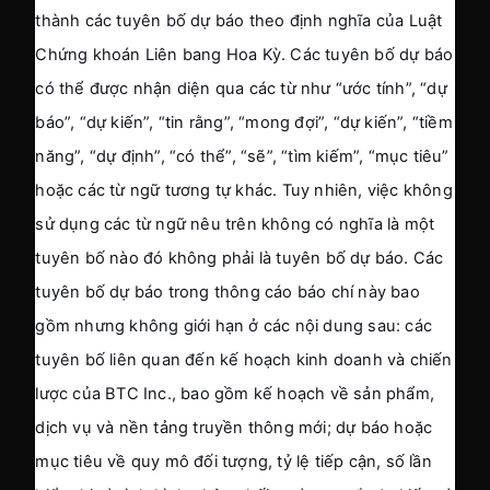
thành các tuyên bố dự báo theo định nghĩa của Luật 
Chứng khoán Liên bang Hoa Kỳ. Các tuyên bố dự báo 
có thể được nhận diện qua các từ như “ước tính”, “dự 
báo”, “dự kiến”, “tin rằng”, “mong đợi”, “dự kiến”, “tiềm 
năng”, “dự định”, “có thể”, “sẽ”, “tìm kiếm”, “mục tiêu” 
hoặc các từ ngữ tương tự khác. Tuy nhiên, việc không 
sử dụng các từ ngữ nêu trên không có nghĩa là một 
tuyên bố nào đó không phải là tuyên bố dự báo. Các 
tuyên bố dự báo trong thông cáo báo chí này bao 
gồm nhưng không giới hạn ở các nội dung sau: các 
tuyên bố liên quan đến kế hoạch kinh doanh và chiến 
lược của BTC Inc., bao gồm kế hoạch về sản phẩm, 
dịch vụ và nền tảng truyền thông mới; dự báo hoặc 
mục tiêu về quy mô đối tượng, tỷ lệ tiếp cận, số lần 