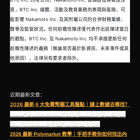
BTC Inc. 的母公司，Nakamoto Inc. 普通股投資者應注
意，BTC Inc. 媒體、活動及教育業務的表現與風險，可
能影響 Nakamoto Inc. 及其附屬公司的合併財務業績、
聲譽及監管狀況。任何前瞻性陳述僅代表作出該陳述當日
的觀點，BTC Inc. 及 Nakamoto Inc. 均不承擔更新任何
前瞻性陳述的義務（無論是否基於新資訊、未來事件或其
他原因），法律另有要求者除外。
近期最新文章：
2026 最新 6 大免費幣圈工具盤點｜鏈上數據去哪找？
2025 最新 OKX Web3 錢包教學：它好用嗎？如何創
建？操作安全、支援多鏈、限時空投指南
2026 最新 Polymarket 教學｜手把手教你如何找出內