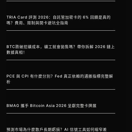
TRIA Card 評測 2026：自託管加密卡的 6% 回饋是真的
嗎？費用、限制與開卡避坑全指南
BTC跌破挖礦成本，礦工就會拋售嗎？帶你拆解 2026 鏈上
數據真相！
PCE 與 CPI 有什麼分別？Fed 真正依賴的通脹指標完整解
析
BMAG 攜手 Bitcoin Asia 2026 呈獻完整卡牌展
預測市場為什麼散戶長期虧損？AI 信號工具如何縮窄差