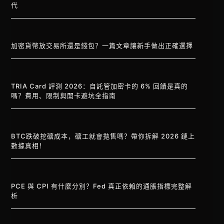
代
加密貨幣放交易所還是錢包？一篇文章讓新手做出正確選擇
TRIA Card 評測 2026：自託管加密卡的 6% 回饋是真的
嗎？費用、限制與開卡避坑全指南
BTC跌破挖礦成本，礦工就會拋售嗎？帶你拆解 2026 鏈上
數據真相！
PCE 與 CPI 有什麼分別？Fed 真正依賴的通脹指標完整解
析