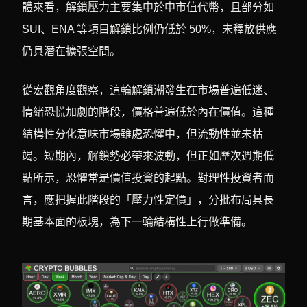
體來看，解鎖壓力主要集中於中市值代幣，且部分如
SUI、ENA 等項目解鎖比例仍低於 50%，未釋放供應
仍具潛在擴張空間。
從宏觀角度觀察，這輪解鎖潮發生在市場普遍低迷、
情緒恐慌加劇的階段，價格普遍低於內在價值。這種
結構性分化意味市場雖處恐懼中，但流動性並未枯
竭。短期內，解鎖勢必帶來波動，但正如歷次週期低
點所示，恐懼常是價值投資的起點。對理性投資者而
言，應把握此階段的「壓力性定價」，分批布局具長
期基本面的板塊，為下一輪結構性上行做準備。