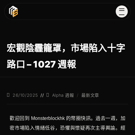
宏觀陰霾籠罩，市場陷入十字
路口 – 1027 週報
26/10/2025
Alpha 週報
/
最新文章
歡迎回到 Monsterblockhk 的幣圈快訊。過去一週，加
密市場陷入情緒低谷，恐懼與懷疑再次主導輿論。經