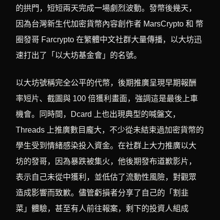
的拱門，短短兩天完成一場劇烈波動。發幣後幾天，
因為台灣新生代加密貨幣內容創作者 MarsCrypto 和 幣
圈發哥 Farcrypto 在繁體中文社群大量傳播，以大坊迅
速打出了「以大坊基金會」的名號。
以大坊號稱完全公平的代幣，後期推廣呈現早期報酬
率短片、截圖與 100 倍獲利畫面，強調這是最後上車
機會。同時間，Dcard 上也出現典型的喊盤文，
Threads 上推廣數目龐大，不少從未結束過加密貨幣的
學生受到情緒感染投入資金。在社群上大力推廣以大
坊的發哥，因為暴跌被集火，他後期發布道歉影片，
表示自己未從中獲利，並低估了流動性風險，對觀眾
造成影響而致歉。儘管虧損者分享了自己的「割韭
菜」體驗，甚至有人前往報案，剩下的投資人組成