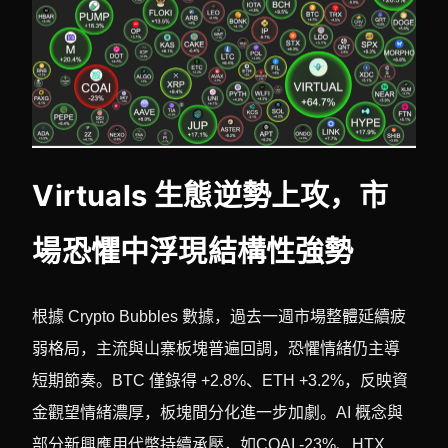
Virtuals 生態逆勢上攻，市
場恐懼中浮現結構性強勢
根據 Crypto Bubbles 數據，過去一週市場整體延續疲
弱格局，主流與山寨板塊普遍回調，恐懼情緒仍主導
短期節奏。BTC 僅錄得 +2.8%、ETH +3.2%，反映資
金觀望情緒濃厚，板塊間分化進一步加劇。AI 概念與
部分新興應用代幣持續承壓，如COAI -23%、HTX