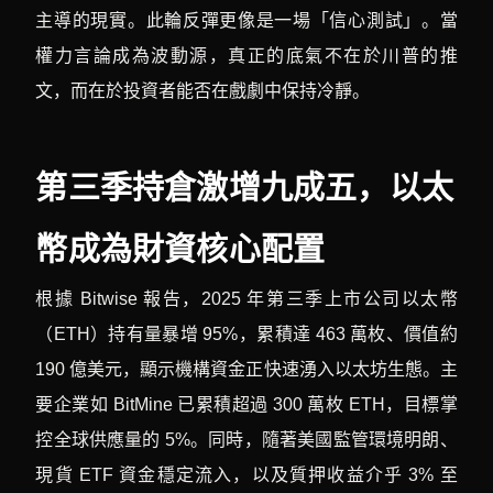
主導的現實。此輪反彈更像是一場「信心測試」。當
權力言論成為波動源，真正的底氣不在於川普的推
文，而在於投資者能否在戲劇中保持冷靜。
第三季持倉激增九成五，以太
幣成為財資核心配置
根據 Bitwise 報告，2025 年第三季上市公司以太幣
（ETH）持有量暴增 95%，累積達 463 萬枚、價值約
190 億美元，顯示機構資金正快速湧入以太坊生態。主
要企業如 BitMine 已累積超過 300 萬枚 ETH，目標掌
控全球供應量的 5%。同時，隨著美國監管環境明朗、
現貨 ETF 資金穩定流入，以及質押收益介乎 3% 至