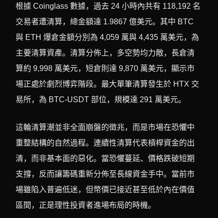
根據 Coinglass 數據，過去 24 小時內共有 118,192 名
交易者遭清算，總金額達 1.9867 億美元。其中 BTC
與 ETH 爆倉金額分別為 4,059 萬與 4,435 萬美元，為
主要清算資產。清算分佈上，多空勢均力敵，長倉清
算約 9,998 萬美元，短倉則達 9,870 萬美元，顯示市
場正處於劇烈博弈階段。最大單筆清算發生於 HTX 交
易所，為 BTC-USDT 部位，規模達 291 萬美元。
這輪清算潮並非全面崩盤的徵兆，而是市場在恐懼中
重整結構的自然過程。連續性清算代表槓桿資金的出
清，而非基本面的惡化。當恐懼蔓延、價格跌破短期
支撐，反而讓籌碼重新分佈至長線資金手中。當前市
場雖陷入普遍低迷，但幣價已接近甚至低於內在價值
區間，正是理性投資者進場布局的時機。