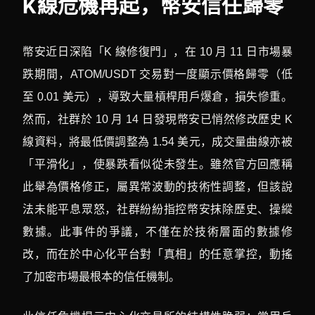
K線危機再起，幣安信任歸零
幣安近日深陷「K 線修復門」，在 10 月 11 日市場暴
跌期間，ATOM/USDT 交易對一度顯示價格歸零（低
至 0.01 美元），導致大量槓桿用戶爆倉，損失慘重。
然而，社群於 10 月 14 日發現幣安已悄然修改歷史 K
線資料，將最低價調整為 1.54 美元，成交量曲線亦被
「平滑化」，使暴跌看似從未發生。雖然官方回應稱
此舉為價格修正，屬異常波動的技術性調整，但該說
法未能平息眾怒，社群紛紛指控幣安抹除歷史、操縱
數據。此事件的爭議，不僅在於技術層面的數據修
改，而在於中心化平台對「真相」的任意掌控，動搖
了加密市場最根本的信任機制。