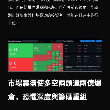
代，而是結構性爆發的階段。唯有具前瞻視角、能識
別正確敘事與利基賽道的投資者，才能在低迷中先行
卡位。
市場震盪使多空兩頭達兩億爆
倉，恐懼深度與籌碼重組