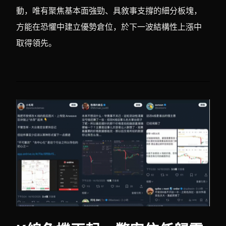
動，唯有聚焦基本面強勁、具敘事支撐的細分板塊，
方能在恐懼中建立優勢倉位，於下一波結構性上漲中
取得領先。