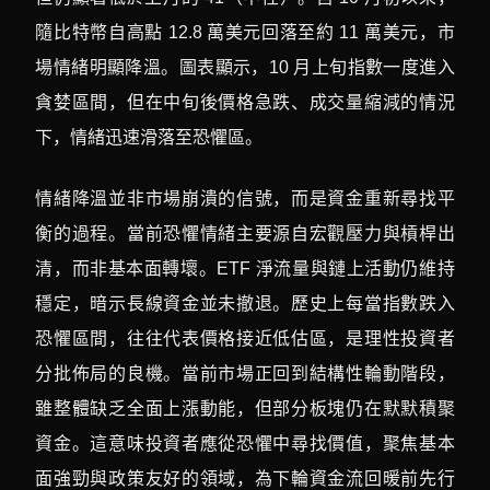
隨比特幣自高點 12.8 萬美元回落至約 11 萬美元，市
場情緒明顯降溫。圖表顯示，10 月上旬指數一度進入
貪婪區間，但在中旬後價格急跌、成交量縮減的情況
下，情緒迅速滑落至恐懼區。
情緒降溫並非市場崩潰的信號，而是資金重新尋找平
衡的過程。當前恐懼情緒主要源自宏觀壓力與槓桿出
清，而非基本面轉壞。ETF 淨流量與鏈上活動仍維持
穩定，暗示長線資金並未撤退。歷史上每當指數跌入
恐懼區間，往往代表價格接近低估區，是理性投資者
分批佈局的良機。當前市場正回到結構性輪動階段，
雖整體缺乏全面上漲動能，但部分板塊仍在默默積聚
資金。這意味投資者應從恐懼中尋找價值，聚焦基本
面強勁與政策友好的領域，為下輪資金流回暖前先行