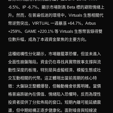
-6.5%、IP -6.7%，顯示市場對高 Beta 標的避險情緒上
升。然而，在普遍低迷的環境中，Virtuals 生態相關代
幣逆勢突出，VIRTUAL 一週暴漲 +64.7%，Arbus
+259%、GAME +220.1% 等 Virtuals 生態幣皆錄得雙
位數升幅，成為了本週資金聚焦的主要方向。
這種結構性分化顯示，市場雖籠罩恐懼，但並未進入
全面性崩盤階段。資金仍在尋找具實際敘事支撐與流
動性深度的板塊，特別是與虛擬經濟、模擬生態或社
交互動相關的代幣。這正體現出當前周期的核心特
徵：大盤缺乏整體爆發，但輪動機會依舊明確。當價
格普遍跌破內在價值、情緒陷入恐懼時，反而為理性
投資者提供了分批佈局的窗口。短期內雖可能延續震
盪，但中期結構正逐步健康化。面對噪音與短線波