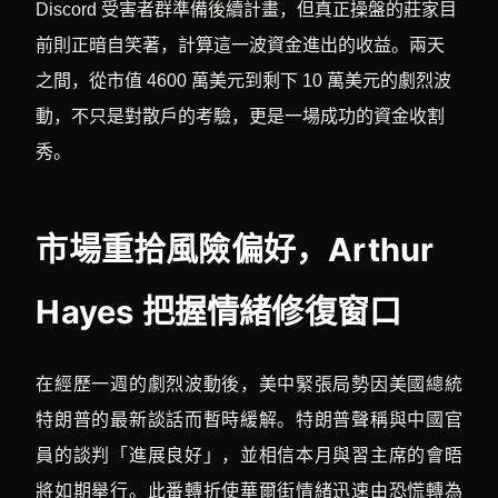
Discord 受害者群準備後續計畫，但真正操盤的莊家目
前則正暗自笑著，計算這一波資金進出的收益。兩天
之間，從市值 4600 萬美元到剩下 10 萬美元的劇烈波
動，不只是對散戶的考驗，更是一場成功的資金收割
秀。
市場重拾風險偏好，Arthur
Hayes 把握情緒修復窗口
在經歷一週的劇烈波動後，美中緊張局勢因美國總統
特朗普的最新談話而暫時緩解。特朗普聲稱與中國官
員的談判「進展良好」，並相信本月與習主席的會晤
將如期舉行。此番轉折使華爾街情緒迅速由恐慌轉為