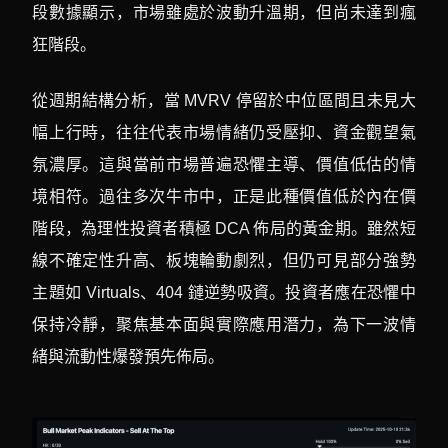
段數據顯示，市場雖處於波動升溫期，但尚未達到瘋
狂階段。
從週期結構分析，當 MVRV 停留於中位區間且未見大
幅上行時，往往代表市場情緒仍受壓抑、資金觀望氣
氛濃厚。這與當前市場普遍恐懼主導、價值低估的情
境相符。過往多次牛市中，正是此種價值低於內在價
階段，為理性投資者積極 DCA 佈局的黃金期。雖然短
線不確定性升高、板塊輪動劇烈，但仍可見部分強勢
主題如 Virtuals、404 鏈逆勢吸資。投資者應在恐懼中
保持冷靜，聚焦基本面與實際應用潛力，為下一波情
緒與流動性爆發預先佈局。