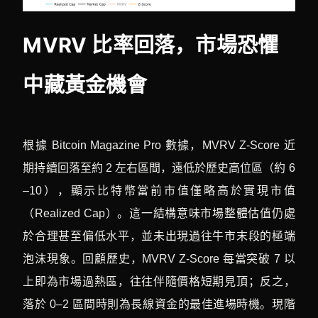
MVRV 比率回落，市場恐懼
中藏黃金機會
根據 Bitcoin Magazine Pro 數據，MVRV Z-Score 近
期持續回落至約 2 左右區間，遠低於歷史高位區（約 6
–10），顯示比特幣當前市值僅略高於實現市值
（Realized Cap）。這一結構意味市場整體估值仍處
於合理甚至偏低水平，並未出現過往牛市末段的極端
泡沫現象。回顧歷史，MVRV Z-Score 每當突破 7 以
上即為市場過熱區，往往伴隨價格短期見頂；反之，
落於 0–2 區間時則為長線資金的最佳進場時機。現階