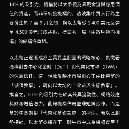
14% 的吸引力，機構將以太幣視為具現金流與應用價
值的資產，而非單純投機標的。這波集中買入行為主
要發生於 7 至 9 月之間，與以太幣從 1,400 美元反彈
至 4,500 美元形成共振，標誌著一場「由散戶轉向機
構」的結構性重組。
以太幣正逐漸成為企業資產配置的戰略核心，象徵著
機構對去中心化金融（DeFi）與代幣化市場（RWA）
的深層信任。這一現象反映出市場重心正由比特幣的
「儲值敘事」，轉向以太坊的「收益與生態敘事」。
換言之，ETH 的吸引力在於其兼具流動性、網絡效應
與財務增值潛力。此輪機構佈局並非短線炒作，而是
基於中長期對「代幣化基礎設施」的押注。若以此趨
勢持續，以太幣或將在下一輪牛市中成為機構資產再