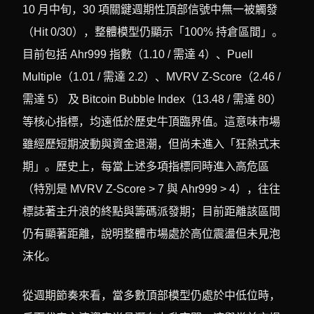
10 月中旬，30 項關鍵週期性頂部信號中無一被觸發
（Hit 0/30），整體模型仍顯示「100% 持倉區間」。
目前包括 Ahr999 指數（1.10 / 需達 4）、Puell
Multiple（1.01 / 需達 2.2）、MVRV Z-Score（2.46 /
需達 5） 及 Bitcoin Bubble Index（13.48 / 需達 80）
等核心指標，均遠低於歷史牛頂臨界值。這意味市場
雖經歷短期波動與資金退潮，但尚未進入「狂熱式末
期」。歷史上，每當上述多項指標同時進入高危區
（特別是 MVRV Z-Score > 7 與 Ahr999 > 4），往往
標誌著主升浪的終點與籌碼派發期；目前距離該區間
仍有顯著距離，說明整體市場處於高位震盪但未見泡
沫化。
從週期節奏來看，當多數頂部模型仍處於中低位時，