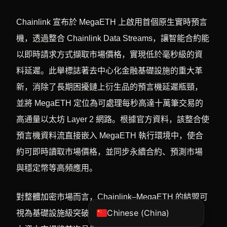
Chainlink 宣布於 MegaETH 上啟用首個原生實時預言
機，透過整合 Chainlink Data Streams，讓智能合約能
以即時請求方式擷取市場價格，實現低於毫秒級的資
料延遲。此舉標誌著去中心化金融基礎設施的重大革
新，消除了長期困擾鏈上衍生品的預言機延遲瓶頸，
並將 MegaETH 定位為可處理每秒高達十萬筆交易的
高通量以太坊 Layer 2 網路。根據官方資料，該整合使
Vietnamese
預言機資料流直接嵌入 MegaETH 執行環境中，使合
Korean
約可即時讀取市場價格，並同步永續合約、預測市場
Japanese
與穩定幣等高頻應用。
English
Chinese (Hong Kong)
對整體加密市場而言，Chainlink–MegaETH 的結盟可
Chinese (China)
視為基礎設施級突破。當預言機延遲被徹底壓縮，鏈