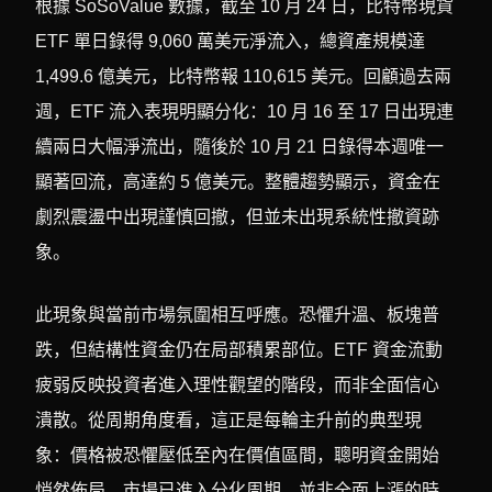
根據 SoSoValue 數據，截至 10 月 24 日，比特幣現貨
ETF 單日錄得 9,060 萬美元淨流入，總資產規模達
1,499.6 億美元，比特幣報 110,615 美元。回顧過去兩
週，ETF 流入表現明顯分化：10 月 16 至 17 日出現連
續兩日大幅淨流出，隨後於 10 月 21 日錄得本週唯一
顯著回流，高達約 5 億美元。整體趨勢顯示，資金在
劇烈震盪中出現謹慎回撤，但並未出現系統性撤資跡
象。
此現象與當前市場氛圍相互呼應。恐懼升溫、板塊普
跌，但結構性資金仍在局部積累部位。ETF 資金流動
疲弱反映投資者進入理性觀望的階段，而非全面信心
潰散。從周期角度看，這正是每輪主升前的典型現
象：價格被恐懼壓低至內在價值區間，聰明資金開始
悄然佈局。市場已進入分化周期，並非全面上漲的時