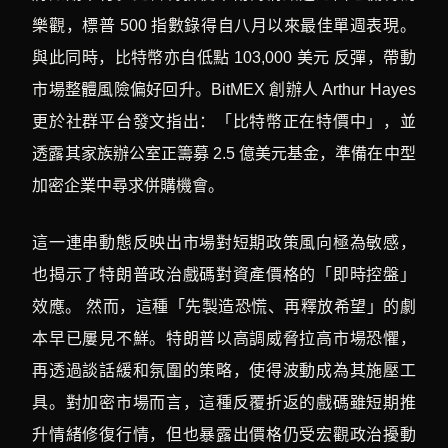
樂觀，標普 500 指數錄得自八月以來最佳單週表現。
與此同時，比特幣亦自低點 103,000 美元 反彈，帶動
市場整體風險偏好回升。BitMEX 創辦人 Arthur Hayes
更於社群平台發文指出：「比特幣正在特價中」，並
透露其家族辦公室正籌募 2.5 億美元基金，準備在中型
加密企業中尋求併購機會。
這一連串動態反映出市場對短期政策風向極為敏感，
也揭示了特朗普政治戲碼對資產價格的「即時控盤」
效應。 然而，這種「先製造恐慌、再釋放希望」的劇
本早已屢見不鮮。特朗普以高調威脅拉高市場恐懼，
再透過談話緩和氛圍的策略，使得波動成為其施壓工
具。對加密市場而言，這種反覆折返的戲碼雖短期推
升情緒修復行情，但也暴露出價格仍受宏觀政治擾動