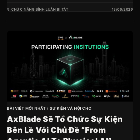
CHỨC NĂNG BÌNH LUẬN BỊ TẮT
13/06/2026
BÀI VIẾT MỚI NHẤT
/
SỰ KIỆN VÀ HỘI CHỢ
AxBlade Sẽ Tổ Chức Sự Kiện
Bên Lề Với Chủ Đề “From