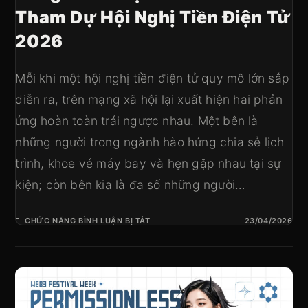
Tham Dự Hội Nghị Tiền Điện Tử
2026
Mỗi khi một hội nghị tiền điện tử quy mô lớn sắp
diễn ra, trên mạng xã hội lại xuất hiện hai phản
ứng hoàn toàn trái ngược nhau. Một bên là
những người trong ngành hào hứng chia sẻ lịch
trình, khoe vé máy bay và hẹn gặp nhau tại sự
kiện; còn bên kia là đa số những người…
CHỨC NĂNG BÌNH LUẬN BỊ TẮT
23/04/2026