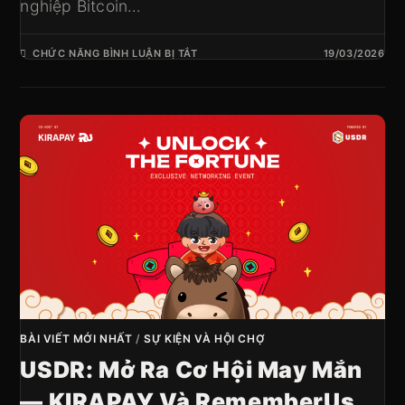
nghiệp Bitcoin…
CHỨC NĂNG BÌNH LUẬN BỊ TẮT
19/03/2026
BÀI VIẾT MỚI NHẤT
/
SỰ KIỆN VÀ HỘI CHỢ
USDR: Mở Ra Cơ Hội May Mắn
— KIRAPAY Và RememberUs