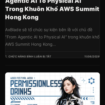
Agentic AI To Physical AI”
Trong Khuôn Khổ AWS Summit
Hong Kong
AxBlade sẽ tổ chức sự kiện bên lề với chủ đề
“From Agentic AI to Physical AI” trong khuôn khổ
AWS Summit Hong Kong…
CHỨC NĂNG BÌNH LUẬN BỊ TẮT
11/06/2026