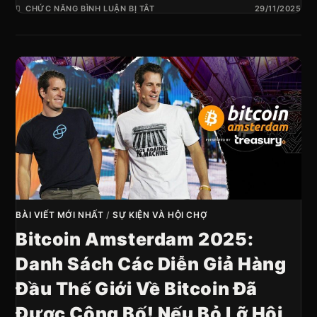
CHỨC NĂNG BÌNH LUẬN BỊ TẮT
29/11/2025
BÀI VIẾT MỚI NHẤT
/
SỰ KIỆN VÀ HỘI CHỢ
Bitcoin Amsterdam 2025:
Danh Sách Các Diễn Giả Hàng
Đầu Thế Giới Về Bitcoin Đã
Được Công Bố! Nếu Bỏ Lỡ Hội