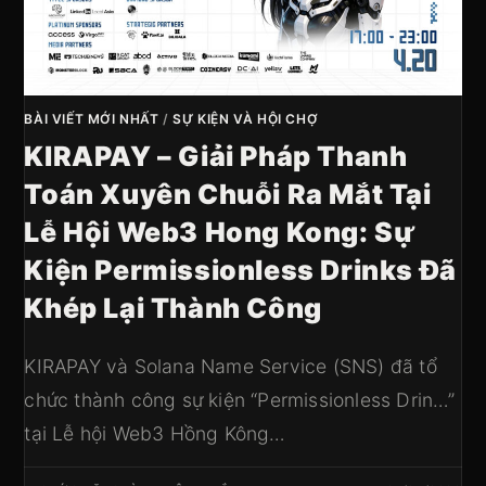
BÀI VIẾT MỚI NHẤT
/
SỰ KIỆN VÀ HỘI CHỢ
KIRAPAY – Giải Pháp Thanh
Toán Xuyên Chuỗi Ra Mắt Tại
Lễ Hội Web3 Hong Kong: Sự
Kiện Permissionless Drinks Đã
Khép Lại Thành Công
KIRAPAY và Solana Name Service (SNS) đã tổ
chức thành công sự kiện “Permissionless Drin…”
tại Lễ hội Web3 Hồng Kông…