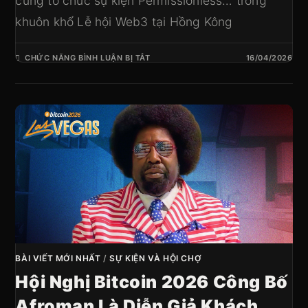
cùng tổ chức sự kiện Permissionless… trong
khuôn khổ Lễ hội Web3 tại Hồng Kông
CHỨC NĂNG BÌNH LUẬN BỊ TẮT
16/04/2026
BÀI VIẾT MỚI NHẤT
/
SỰ KIỆN VÀ HỘI CHỢ
Hội Nghị Bitcoin 2026 Công Bố
Afroman Là Diễn Giả Khách