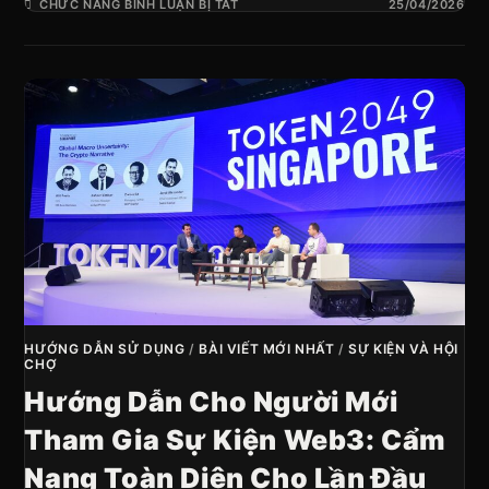
CHỨC NĂNG BÌNH LUẬN BỊ TẮT
25/04/2026
HƯỚNG DẪN SỬ DỤNG
/
BÀI VIẾT MỚI NHẤT
/
SỰ KIỆN VÀ HỘI
CHỢ
Hướng Dẫn Cho Người Mới
Tham Gia Sự Kiện Web3: Cẩm
Nang Toàn Diện Cho Lần Đầu