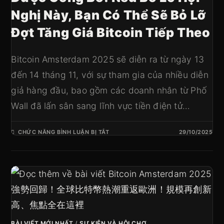
Nghị Này, Bạn Có Thể Sẽ Bỏ Lỡ
Đợt Tăng Giá Bitcoin Tiếp Theo
Bitcoin Amsterdam 2025 sẽ diễn ra từ ngày 13
đến 14 tháng 11, với sự tham gia của nhiều diễn
giả hàng đầu, bao gồm các doanh nhân từ Phố
Wall đã lấn sân sang lĩnh vực tiền điện tử…
CHỨC NĂNG BÌNH LUẬN BỊ TẮT
29/10/2025
BÀI VIẾT MỚI NHẤT
/
SỰ KIỆN VÀ HỘI CHỢ