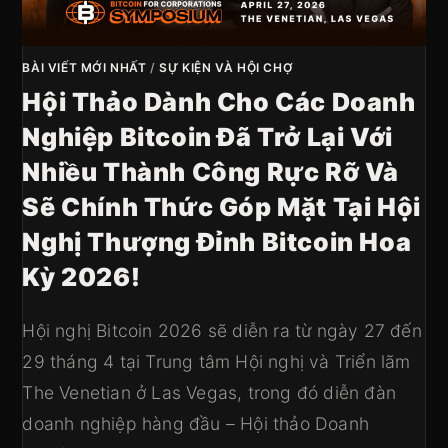
BÀI VIẾT MỚI NHẤT
/
SỰ KIỆN VÀ HỘI CHỢ
Hội Thảo Dành Cho Các Doanh
Nghiệp Bitcoin Đã Trở Lại Với
Nhiều Thành Công Rực Rỡ Và
Sẽ Chính Thức Góp Mặt Tại Hội
Nghị Thượng Đỉnh Bitcoin Hoa
Kỳ 2026!
Hội nghị Bitcoin 2026 sẽ diễn ra từ ngày 27 đến
29 tháng 4 tại Trung tâm Hội nghị và Triển lãm
The Venetian ở Las Vegas, trong đó diễn đàn
doanh nghiệp hàng đầu – Hội thảo Doanh