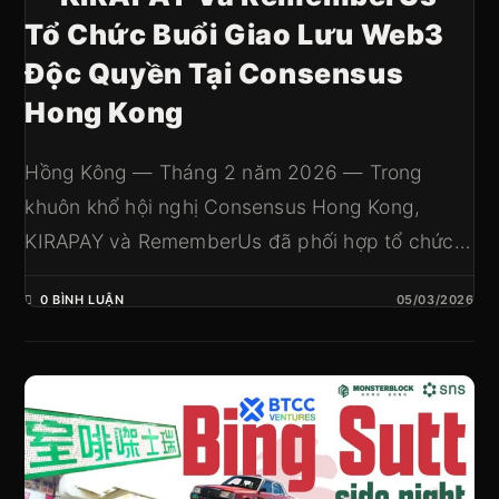
Tổ Chức Buổi Giao Lưu Web3
Độc Quyền Tại Consensus
Hong Kong
Hồng Kông — Tháng 2 năm 2026 — Trong
khuôn khổ hội nghị Consensus Hong Kong,
KIRAPAY và RememberUs đã phối hợp tổ chức…
0 BÌNH LUẬN
05/03/2026