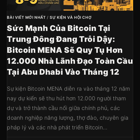
BÀI VIẾT MỚI NHẤT
/
SỰ KIỆN VÀ HỘI CHỢ
Sức Mạnh Của Bitcoin Tại
Trung Đông Đang Trỗi Dậy:
Bitcoin MENA Sẽ Quy Tụ Hơn
12.000 Nhà Lãnh Đạo Toàn Cầu
Tại Abu Dhabi Vào Tháng 12
Sự kiện Bitcoin MENA diễn ra vào tháng 12 năm
nay dự kiến sẽ thu hút hơn 12.000 người tham
dự và trở thành cầu nối giữa chính phủ, các
doanh nghiệp năng lượng, thợ đào, chuyên gia
pháp lý và các nhà phát triển Bitcoin…