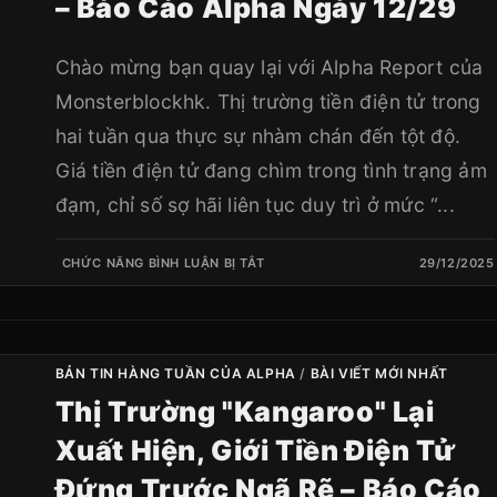
– Báo Cáo Alpha Ngày 12/29
Chào mừng bạn quay lại với Alpha Report của
Monsterblockhk. Thị trường tiền điện tử trong
hai tuần qua thực sự nhàm chán đến tột độ.
Giá tiền điện tử đang chìm trong tình trạng ảm
đạm, chỉ số sợ hãi liên tục duy trì ở mức “...
CHỨC NĂNG BÌNH LUẬN BỊ TẮT
29/12/2025
BẢN TIN HÀNG TUẦN CỦA ALPHA
/
BÀI VIẾT MỚI NHẤT
Thị Trường "kangaroo" Lại
Xuất Hiện, Giới Tiền Điện Tử
Đứng Trước Ngã Rẽ – Báo Cáo