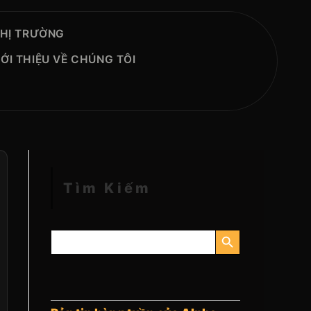
THỊ TRƯỜNG
IỚI THIỆU VỀ CHÚNG TÔI
Tìm Kiếm
NÚT TÌM KIẾM
Tìm
kiếm: