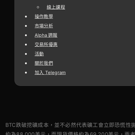
線上課程
操作教學
市場分析
Alpha 週報
交易所優惠
活動
關於我們
加入 Telegram
BTC跌破挖礦成本，並不必然代表礦工會立即恐慌性拋售。
約為88,000美元，而現貨價格約為69,200美元，