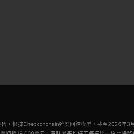
根據Checkonchain難度回歸模型，截至2026年
兩者差距近19,000美元，意味著平均礦工每挖出一枚比特