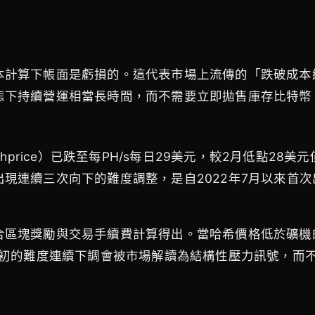
本計算下帳面是虧損的。這代表市場上流傳的「跌破成本
態下持續營運相當長時間，而不需要立即拋售庫存比特幣
hashprice）已跌至每PH/s每日29美元，較2月低點2
現連續三次向下的難度調整，是自2022年7月以來首
合區塊獎勵與交易手續費計算得出。當哈希價格低於礦機
年初的難度連續下調會被市場解讀為結構性壓力訊號，而