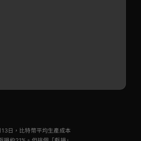
3月13日，比特幣平均生產成本
幣虧損約21%。但這個「虧損」