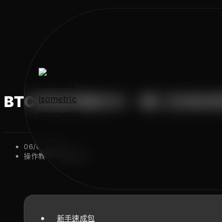
BTC跌破挖礦成本，礦工就會拋售
06/07/2026
操作教學
/
最新文章
新手速成包