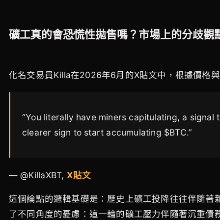
礦工真的會恐慌性拋售嗎？市場上的分歧觀
化名交易員Killa在2026年6月的X貼文中，根據價
“You literally have miners capitulating, a signal
clearer sign to start accumulating $BTC.”
— @KillaXBT,
X貼文
這個論點的邏輯基礎是：歷史上礦工投降往往伴隨著新需求
了不同角度的憂慮：這一輪的礦工壓力伴隨著沉重債務、