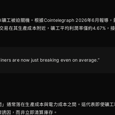
關機。根據Cointelegraph 2026年6月報導，量化
出，比特幣正交易在其生產成本附近，礦工平均利潤率僅約4.67%
 Miners are now just breaking even on average.”
場區間」通常落在生產成本與電力成本之間。這代表即使礦
濟誘因，而非立即清算庫存。