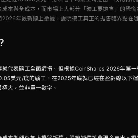
金成本與全成本，而市場上大部分「礦工要拋售」的恐慌
2026年最新鏈上數據，說明礦工真正的拋售臨界點在
？
表礦工全面虧損。但根據CoinShares 2026年
業電價0.05美元/度的礦工，在2025年底就已經在盈虧線以
異極大，並非單一數字。
全成本則額外加上機器折舊、股權補償等非現金支出。根