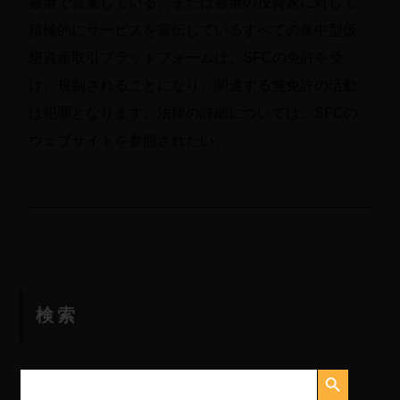
香港で営業している、または香港の投資家に対して
積極的にサービスを宣伝しているすべての集中型仮
想資産取引プラットフォームは、SFCの免許を受
け、規制されることになり、関連する無免許の活動
は犯罪となります。法律の詳細については、SFCの
ウェブサイトを参照されたい。
検索
検索ボタン
検
索