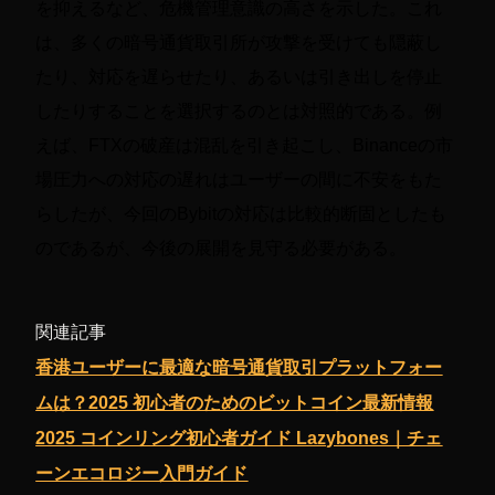
を抑えるなど、危機管理意識の高さを示した。これ
は、多くの暗号通貨取引所が攻撃を受けても隠蔽し
たり、対応を遅らせたり、あるいは引き出しを停止
したりすることを選択するのとは対照的である。例
えば、FTXの破産は混乱を引き起こし、Binanceの市
場圧力への対応の遅れはユーザーの間に不安をもた
らしたが、今回のBybitの対応は比較的断固としたも
のであるが、今後の展開を見守る必要がある。
関連記事
香港ユーザーに最適な暗号通貨取引プラットフォー
ムは？2025 初心者のためのビットコイン最新情報
2025 コインリング初心者ガイド Lazybones｜チェ
ーンエコロジー入門ガイド