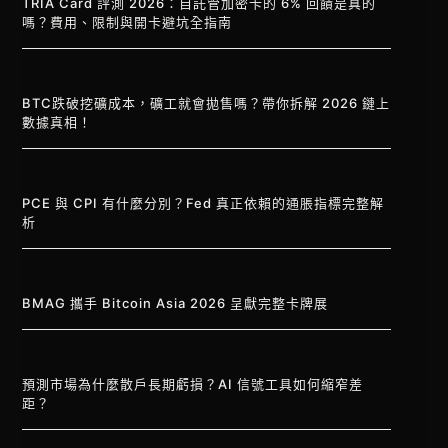
TRIA Card 評測 2026：自託管加密卡的 6% 回饋是真的
嗎？費用、限制與開卡避坑全指南
BTC跌破挖礦成本，礦工就會拋售嗎？帶你拆解 2026 鏈上
數據真相！
PCE 與 CPI 有什麼分別？Fed 真正依賴的通脹指標完整解
析
BMAG 攜手 Bitcoin Asia 2026 呈獻完整卡牌展
預測市場為什麼散戶長期虧損？AI 信號工具如何縮窄差
距？