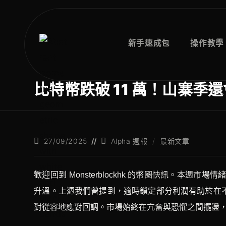
跳
至
內
新手速成包
操作教學
容
比特幣跌破 11 萬！山寨季還會
已
職
27/09/2025
Alpha 週報
/
最新文章
發
位
佈：
類
別：
歡迎回到 Monsterblockhk 的幣圈快訊。本週
升溫。上週我們曾提到，適時鎖定部分利潤有助於在
對從容地應對回調。市場始終在亢奮與恐懼之間擺盪