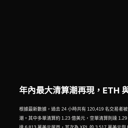
年內最大清算潮再現，ETH 
根據最新數據，過去 24 小時共有 120,419 名交
潮。其中多單清算約 1.23 億美元，空單清算則達 1
達 6,813 萬美元居首，其次為 XPL 的 3,517 萬美元與