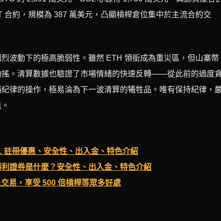
SDT 合約，規模為 387 萬美元，凸顯槓桿倉位集中於主流合約交
烈波動下的極高脆弱性。雖然 ETH 領銜成為重災區，但山寨幣
動搖。清算數據也驗證了市場情緒的快速反轉——從此前的過度
損紀律的操作，極易淪為下一波清算的犧牲品。唯有保持紀律，
退。
OSL 註冊優惠、安全性、出入金、特色介紹
紹】勝利證券是什麼？安全性、出入金、特色介紹
 上交易，享受 500 倍槓桿等眾多好處