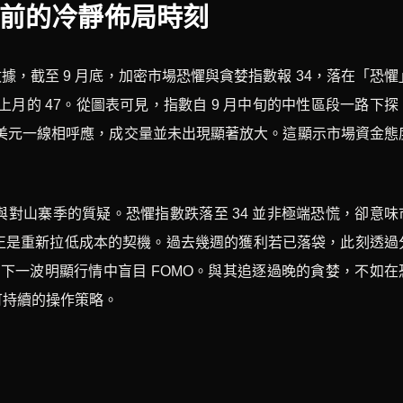
前的冷靜佈局時刻
據，截至 9 月底，加密市場恐懼與貪婪指數報 34，落在「恐懼
與上月的 47。從圖表可見，指數自 9 月中旬的中性區段一路下探
,000 美元一線相呼應，成交量並未出現顯著放大。這顯示市場資金態
對山寨季的質疑。恐懼指數跌落至 34 並非極端恐慌，卻意味
正是重新拉低成本的契機。過去幾週的獲利若已落袋，此刻透過
在下一波明顯行情中盲目 FOMO。與其追逐過晚的貪婪，不如在
可持續的操作策略。