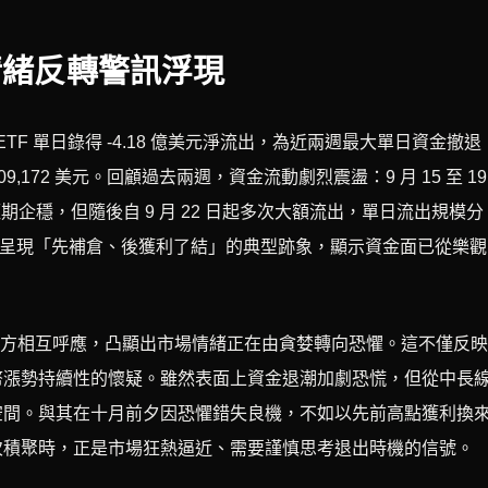
情緒反轉警訊浮現
現貨 ETF 單日錄得 -4.18 億美元淨流出，為近兩週最大單日資金撤退
09,172 美元。回顧過去兩週，資金流動劇烈震盪：9 月 15 至 19
期企穩，但隨後自 9 月 22 日起多次大額流出，單日流出規模分
體結構呈現「先補倉、後獲利了結」的典型跡象，顯示資金面已從樂觀
美元下方相互呼應，凸顯出市場情緒正在由貪婪轉向恐懼。這不僅反
幣漲勢持續性的懷疑。雖然表面上資金退潮加劇恐慌，但從中長
空間。與其在十月前夕因恐懼錯失良機，不如以先前高點獲利換
次積聚時，正是市場狂熱逼近、需要謹慎思考退出時機的信號。