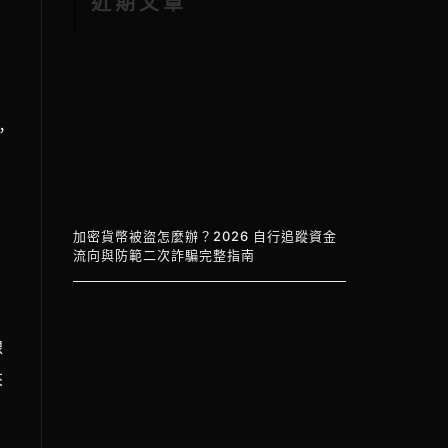
近期文章
，
加密貨幣被盜怎麼辦？2026 自行追蹤資金
流向與防範二次詐騙完整指南
映
線
來