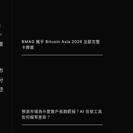
」
，
BMAG 攜手 Bitcoin Asia 2026 呈獻完整
度
卡牌展
市
分
恐
預測市場為什麼散戶長期虧損？AI 信號工具
如何縮窄差距？