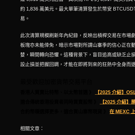
約 1,836 萬美元。最大單筆清算發生於幣安 BTCU
易。
此次清算規模刷新年內紀錄，反映出槓桿交易在市場劇
板塊亦未能倖免，暗示市場對所謂山寨季的信心正在
婪，瞬間轉向恐懼。這種背景下，盲目追高或缺乏止
設止損並把握回調，才能在即將到來的狂熱中全身而
最受歡迎加密貨幣交易平台
香港人買賣比特幣、以太幣首選 》
【2025 介紹】
適合傳統香港投資者同時買賣股幣 》
【2025 介
合約幣種選擇更多，適合買山寨幣現貨 》
在 MEXC
相關文章：