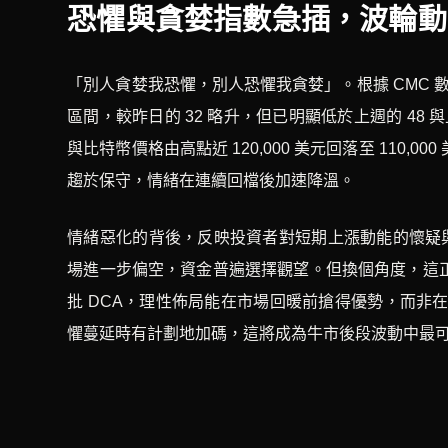
恐懼與貪婪指數急插，波輪動
「別人貪婪我恐懼，別人恐懼我貪婪」。根據 CMC 數
區間，較昨日的 32 略升，但已明顯低於上週的 48 
與比特幣價格由高點近 120,000 美元回落至 110
趨於保守，情緒在連續回檔後加速降溫。
情緒惡化的背後，反映投資者對短期上漲動能的懷疑與
場進一步偏空，資金普遍選擇觀望。但換個角度，這
批 DCA，理性佈局能在市場回暖前搶得優勢，而非
懼蔓延時有計劃地加碼，這將成為牛市後段波動中最