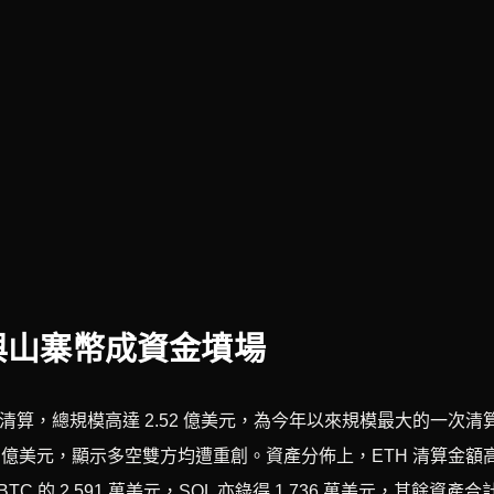
與山寨幣成資金墳場
易者被清算，總規模高達 2.52 億美元，為今年以來規模最大的一次清
.29 億美元，顯示多空雙方均遭重創。資產分佈上，ETH 清算金額
 BTC 的 2,591 萬美元，SOL 亦錄得 1,736 萬美元，其餘資產合