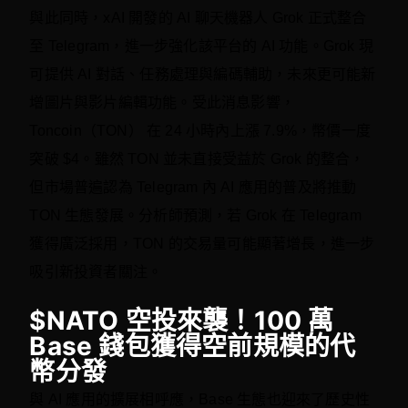
與此同時，xAI 開發的 AI 聊天機器人 Grok 正式整合
至 Telegram，進一步強化該平台的 AI 功能。Grok 現
可提供 AI 對話、任務處理與編碼輔助，未來更可能新
增圖片與影片編輯功能。受此消息影響，
Toncoin（TON） 在 24 小時內上漲 7.9%，幣價一度
突破 $4。雖然 TON 並未直接受益於 Grok 的整合，
但市場普遍認為 Telegram 內 AI 應用的普及將推動
TON 生態發展。分析師預測，若 Grok 在 Telegram
獲得廣泛採用，TON 的交易量可能顯著增長，進一步
吸引新投資者關注。
​$NATO 空投來襲！100 萬
Base 錢包獲得空前規模的代
幣分發
與 AI 應用的擴展相呼應，Base 生態也迎來了歷史性