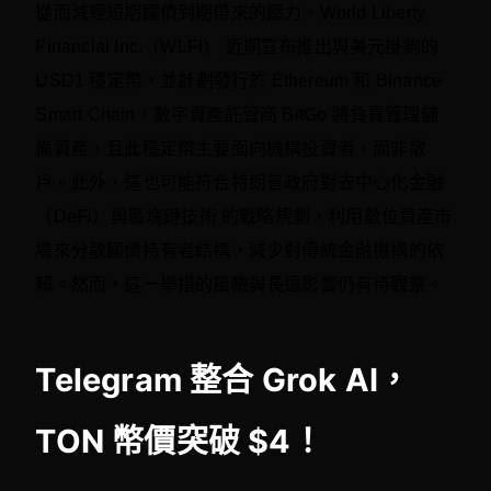
從而減輕短期國債到期帶來的壓力。World Liberty
Financial Inc.（WLFI） 近期宣布推出與美元掛鉤的
USD1 穩定幣，並計劃發行於 Ethereum 和 Binance
Smart Chain。數字資產託管商 BitGo 將負責管理儲
備資產，且此穩定幣主要面向機構投資者，而非散
戶。此外，這也可能符合特朗普政府對去中心化金融
（DeFi）與區塊鏈技術 的戰略規劃，利用數位資產市
場來分散國債持有者結構，減少對傳統金融機構的依
賴。然而，這一舉措的風險與長遠影響仍有待觀察。
Telegram 整合 Grok AI，
TON 幣價突破 $4！