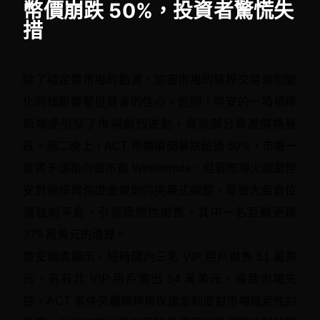
幣價崩跌 50%，投資者驚慌失
措
除了穩定幣市場的動盪，加密市場的槓桿交易規則變
化同樣影響著投資者的信心。近期，幣安的一項槓桿
新規便引發了市場劇烈波動，導致部分資產價格暴
跌。週二晚上，ACT 幣價瞬間暴跌超過 50%，市場一
度將矛頭指向做市商 Wintermute，但實際導火線是幣
安對槓桿與保證金規則的突襲式調整，導致大量倉位
遭強制平倉，引發恐慌性拋售。其中一名巨鯨更遭 
379 萬美元的清算。

幣安調查顯示，短時間內三名 VIP 用戶拋售 51 萬美
元，另有非 VIP 用戶賣出 54 萬美元，導致市場失
控。ACT 事件突顯槓桿與保證金制度對市場穩定性的