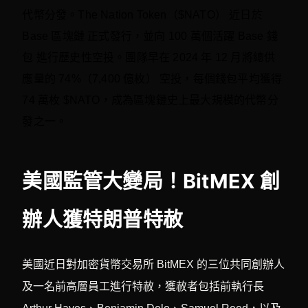
代幣分發。The Nation Token（$NATO） 近日於
Base 區塊鏈 正式發行，並向 100 萬個活躍 Base 錢
包 進行歷史性空投。團隊早在 2024 年 12 月將總供
應量的 74%（7,400 億枚） 空投，每個錢包平均獲得
74 萬枚 $NATO，成為區塊鏈史上最大規模的代幣分
發之一。
美國監管大變局！BitMEX 創
辦人獲特朗普特赦
美國近日對加密貨幣交易所 BitMEX 的三位共同創辦人
及一名前高層員工進行特赦，獲赦者包括前執行長