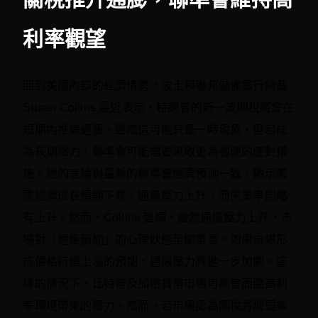
利率觀望
回到美國內部的經濟情勢，波士頓聯邦儲備銀行總裁
Susan Collins 最近表示，特朗普的新一波關稅將會在
短期內推高通脹，雖然這可能只是一時現象，但若成
為長期壓力，聯準會可能需要采取更為強硬的應對措
施。她的言論與最新的聯準會經濟預測一致，顯示美
國經濟成長預期下修、通脹壓力上升，而失業率則略
有上升。然而，Collins 強調，雖然通脹壓力上升，市
場對「通脹預期」的心理狀態至關重要。如果市場形
成價格持續上漲的預期，通脹壓力將進一步加劇。這
樣的情況下，比特幣及加密貨幣市場可能會面臨高利
率環境帶來的壓力。然而，若市場認為關稅將削弱美