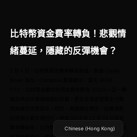
比特幣資金費率轉負！悲觀情
緒蔓延，隱藏的反彈機會？
2 月 4 日，比特幣資金費率轉為負值，根據 Crypto
Vietnamese
Rover 指出，Coinglass 數據顯示，當天 14:00
Korean
UTC，比特幣永續合約資金費率轉為 -0.01%。這一轉
Japanese
變反映出市場情緒趨於悲觀，更多交易者選擇支付費
English
用來維持空頭部位。然而，根據過往歷史，這種現象
Chinese (China)
往往預示著市場回升，例如 2024 年 12 月 15 日資金
費率轉負時，比特幣在接下來一週內上漲 15%。 當前
Chinese (Hong Kong)