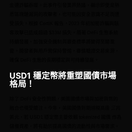
金遭詐騙吞噬。此事件引發業界熱議，顯示即便是熟
悉區塊鏈漏洞的攻擊者，也可能因安全意識不足而遭
受損失。根據 CertiK 報告，2023 年初加密詐騙與駭
客攻擊已造成超過 $33M 損失。隨著 DeFi 生態系統
持續發展，加強安全機制與審查標準將變得至關重
要。開發者與用戶需保持警惕，審慎驗證交易來源，
確保 DeFi 生態的長期穩定與可持續發展。
USD1 穩定幣將重塑國債市場
格局！
除了 DeFi 安全性問題，美國國債市場與加密貨幣的
融合也備受關注。今年，美國國債到期規模高達 三兆
美元，若 USD1 穩定幣主要依賴 tokenized 國債 作為
儲備資產，將有助於提高國債的流動性與市場需求，