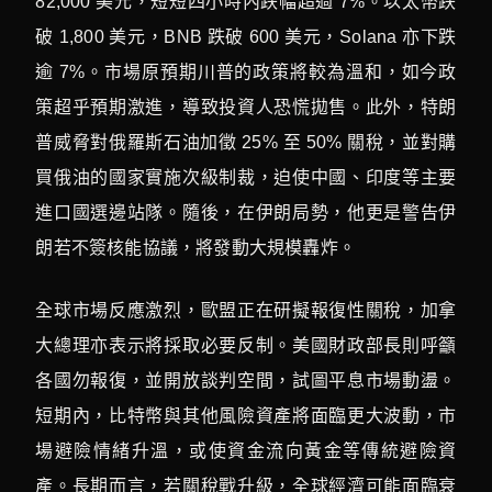
82,000 美元，短短四小時內跌幅超過 7%。以太幣跌
破 1,800 美元，BNB 跌破 600 美元，Solana 亦下跌
逾 7%。市場原預期川普的政策將較為溫和，如今政
策超乎預期激進，導致投資人恐慌拋售。此外，特朗
普威脅對俄羅斯石油加徵 25% 至 50% 關稅，並對購
買俄油的國家實施次級制裁，迫使中國、印度等主要
進口國選邊站隊。隨後，在伊朗局勢，他更是警告伊
朗若不簽核能協議，將發動大規模轟炸。
全球市場反應激烈，歐盟正在研擬報復性關稅，加拿
大總理亦表示將採取必要反制。美國財政部長則呼籲
各國勿報復，並開放談判空間，試圖平息市場動盪。
短期內，比特幣與其他風險資產將面臨更大波動，市
場避險情緒升溫，或使資金流向黃金等傳統避險資
產。長期而言，若關稅戰升級，全球經濟可能面臨衰