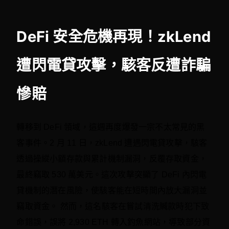
DeFi 安全危機再現！zkLend
遭閃電貸攻擊，駭客反遭詐騙
慘賠
轉移到 DeFi 領域，這週再度爆發一宗不太常見的黑
客事件。2 月 11 日，zkLend 遭遇閃電貸攻擊，駭客
透過操縱小額存款與累計機制漏洞，反覆存取資金，
最終竊取 530 萬美元。這次攻擊突顯了 DeFi 內閃電
貸機制的潛在風險，使駭客能在短時間內放大漏洞並
竊取資金。 然而，這名駭客在嘗試清洗贓款時犯下致
命錯誤，誤將 2,930 ETH 轉入釣魚網站，導致部分資