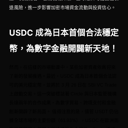
退風險，進一步影響加密市場資金流動與投資信心。
USDC 成為日本首個合法穩定
幣，為數字金融開闢新天地！
然而，在這樣的市場動盪中，某些加密資產依舊迎來
了新的發展機遇。最近，USDC 成為日本首個合法認
可的美元穩定幣，並將於 3 月 26 日在 SBI VC Trade
上啟動交易。這一突破標誌著 Circle 與日本監管機構
長達兩年的合作成果，為數字貿易、跨境支付和金融
創新開辟了新局面。 值得注意的是，儘管 USDT 仍佔
據全球市場的主要份額（61.93%），USDC 在歐洲面