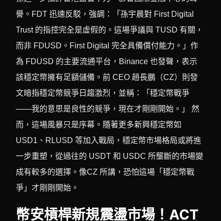
譽。FDT 迅速反駁，強調：「孫宇晨對 First Digital
Trust 的指控完全是虛假的。這場爭議與 TUSD 有關，
而非 FDUSD。First Digital 完全具備償付能力。」作
為 FDUSD 的主要流通平台，Binance 也發聲，表示
該穩定幣擁有足額儲備。前 CEO 趙長鵬（CZ）則發
文暗指穩定幣競爭日趨激烈，並稱：「穩定幣戰爭
——我的意思是良性的競爭，現在才剛剛開始。」 然
而，這場風暴只是序幕。隨著更多新興穩定幣如
USD1、RLUSD 等加入戰局，穩定幣市場格局或將進
一步重塑，從過往的 USDT 和 USDC 所壟斷的市場變
成有較多的選擇。像CZ 所講，恐怕這場「穩定幣戰
爭」才剛剛開始。
幣安槓桿新規震盪市場！ACT