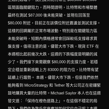
區間面臨關鍵阻力，而時間證明，比特幣和市場整體
最終在測試 $87,000 後未能突破，並現在回落至
$80,000 附近，目前正在該價位附近震盪並測試支撐。
這樣的回調屬於正常市場波動，特別是在關鍵阻力區
未能突破時，短期內價格通常會回踩較低支撐尋求買
盤支撐。值得注意的是，儘管大市下跌，現貨 ETF 在
本週相比起前幾次大跌，這週的下跌幅度是明顯的減
少了。我們接下來需觀察 $80,000 的支撐力度，若穩
定企穩並重新挑戰上方 83000 的阻力位，比特幣有望
延續上行趨勢。 本週，儘管大市下跌，但是我們依然
能夠看到 MicroStrategy 和 Tether 等大公司正在密鑼緊
鼓地購買大量的比特幣。Michael Saylor 本人也在這週
發文道：「保持在橙色道路上」。在這個不穩定的局
勢下，我們作為散戶究竟應該如何定位自己呢？本週