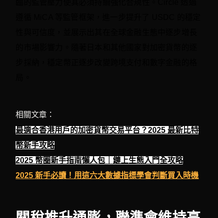
臨的監管壓力使其必須持續強化合規性。Circle 透過
遵循 MiCA 等監管框架，進一步提升了 USDC 的穩定
性與可信度，並展示出其在全球金融生態中逐步增長
的市場影響力。隨著日本和其他國家對加密貨幣的逐
步採納，穩定幣正逐步改變跨境支付和數字金融的格
局。
相關文章：
最適合香港用戶的加密貨幣交易平台？2025 最新比特
幣新手攻略
2025 幣圈新手指南懶人包｜鏈上生態入門全攻略
2025 新手必讀！用這六大數據指標學會判斷買入時機
關稅推升通膨，聯準會維持高