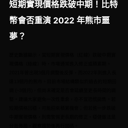
短期實現價格跌破中期！比特
幣會否重演 2022 年熊市噩
夢？
歷史數據顯示，當短期實現價格（紅線）跌破中期實
現價格（綠線）時，市場通常進入修正或積累期。
2021年曾出現3個月調整後反彈，而2022年則進入長
達13個月的熊市。目前市場結構類似於過去的短期回
調 (~3個月)，但尚未確定是否會延續至更長時間的調
整。建議大家避免一次性重倉，亦不宜恐慌拋售。若
短期價格回穩，可能迎來積累機會；但若進一步跌破
中期實現價格，則需警惕更長期的修正。穩健做法是
分批佈局，觀察趨勢後再行加碼。