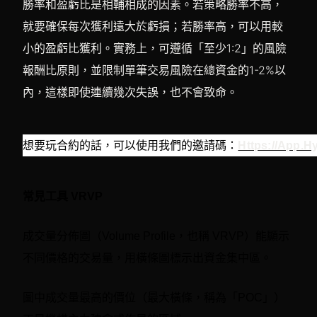
勝率和盈虧比是相輔相成的因素。若策略勝率不高，
就要確保每次獲利遠大於虧損；若勝率高，可以用較
小的盈虧比獲利。實務上，可遵循「至少1:2」的風險
報酬比原則，並限制單筆交易風險在總資金的1-2%以
內，這樣即使連續幾次失誤，也不會致命。
想要玩合約的話，可以使用我們的邀請碼：
Https://app.h
常見工具 VRVP
成交量分佈圖（Volume Profile，也稱 VRVP）能顯示
不同價格的交易量，用橫條圖標示出資金集中區。
圖中成交量最高的價位（最大橫條，稱為「POC」）