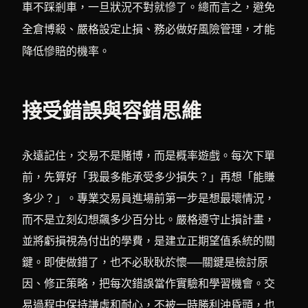
車不踩剎車，一旦狀況不對就慘了。總而言之，避免
全倉博殺、嚴格設定止損、務必做好風險管理，才能
降低慘賠的機率。
接受錯誤與容錯思維
永遠記住，交易不是賭博，而是概率遊戲。每次下單
前，先算好「我最多能承受多少損失？」再想「能賺
多少？」。專業交易員進場前第一步是想最壞情況，
而不是立刻幻想飆多少百分比。嚴格遵守止損計畫，
並將虧損視為付出的學費，是建立正期望值系統的關
鍵。即使做錯了，也不必耿耿於懷──關鍵是檢討原
因、修正策略，把每次錯誤當作實驗和學習機會。交
易過程中保持謙虛和耐心，不被一時勝利沖昏頭，也