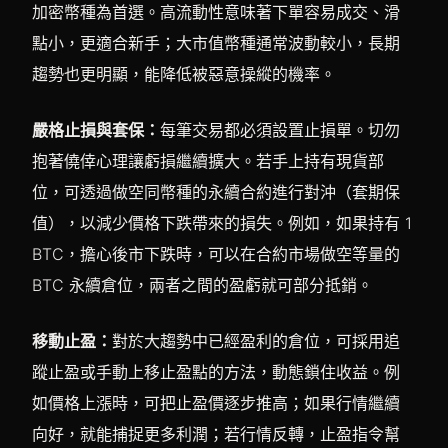
加密幣種為首選。高流動性意味著下單容易成交、滑
點小，更適合新手；大市值幣種通常波動較小，長期
趨勢也更明顯，能降低被惡意操縱的機率。
嚴格止損與套保：
每筆交易都必須設置止損單。切勿
抱著僥倖心理讓虧損繼續擴大。若手上持有現貨部
位，可透過做空同幣種的永續合約進行對沖（套期保
值），以減少價格下跌帶來的損失。例如，如果持有 1
BTC，擔心後市下跌時，可以在合約市場做空等量的
BTC 永續倉位，兩者之間的盈虧就可部分抵銷。
移動止盈：
對於大趨勢中已經盈利的倉位，可採用追
蹤止盈或手動上移止盈點的方法，動態鎖住收益。例
如價格上漲時，可把止盈價逐步推高；如果行情繼續
向好，就能捕捉更多利潤；若行情反轉，止盈指令幫