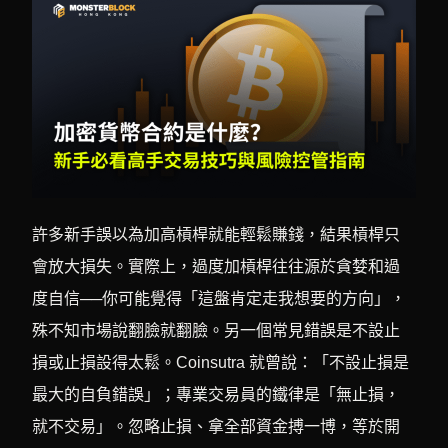
許多新手誤以為加高槓桿就能輕鬆賺錢，結果槓桿只
會放大損失。實際上，過度加槓桿往往源於貪婪和過
度自信──你可能覺得「這盤肯定走我想要的方向」，
殊不知市場說翻臉就翻臉。另一個常見錯誤是不設止
損或止損設得太鬆。Coinsutra 就曾說：「不設止損是
最大的自負錯誤」；專業交易員的鐵律是「無止損，
就不交易」。忽略止損、拿全部資金搏一博，等於開