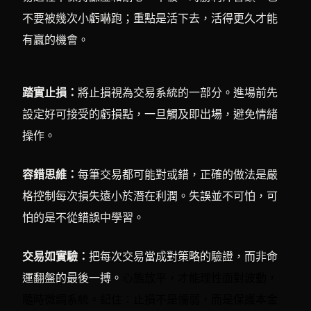
不要被幾次小虧嚇跑；重點是活下去，活得更久才能
有贏的機會。
踏實止損：
將止損視為交易系統的一部分。進場前先
設定好可接受的虧損點，一旦觸及即出場，避免情緒
操作。
容錯思維：
每筆交易都可能對或錯，正確的做法是嚴
格控制每次損失遠小於潛在利潤。失誤並不可怕，可
怕的是不從錯誤中學習。
交易如實驗：
把每次交易當成對策略的驗證，而非命
運翻盤的最後一搏。
心態放平，才能理性面對波動，
隨時微調系統。記住：止損不是懦弱，而是保護本金