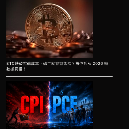
BTC跌破挖礦成本，礦工就會拋售嗎？帶你拆解 2026 鏈上
數據真相！