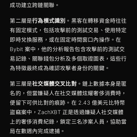
成功建立跨鏈關聯。
第二層是
行為模式識別
。黑客在轉移資金時往往
有固定模式，包括攻擊前的測試交易、使用特定
即時兌換服務，或在固定時間窗口內操作。在
Bybit 案中，他的分析報告包含攻擊前的測試交
易記錄、關聯錢包分析及多個取證圖表，這些行
為特徵最終成為確認攻擊者身份的關鍵。
第三層是
社交媒體交叉比對
。鏈上數據本身是匿
名的，但當嫌疑人在社交媒體炫耀奢侈消費時，
便留下可供比對的痕跡。在 2.43 億美元比特幣
盜竊案中，ZachXBT 正是透過嫌疑人社交媒體
上的奢侈消費紀錄，鎖定三名涉案人員，協助當
局在數週內完成逮捕。