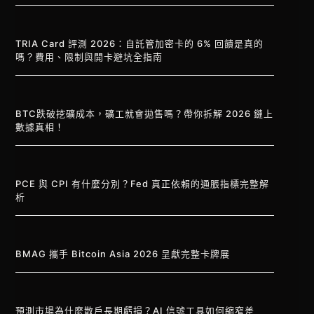
TRIA Card 評測 2026：自託管加密卡的 6% 回饋是真的
嗎？費用、限制與開卡避坑全指南
BTC跌破挖礦成本，礦工就會拋售嗎？帶你拆解 2026 鏈上
數據真相！
PCE 與 CPI 有什麼分別？Fed 真正依賴的通脹指標完整解
析
BMAG 攜手 Bitcoin Asia 2026 呈獻完整卡牌展
預測市場為什麼散戶長期虧損？AI 信號工具如何縮窄差