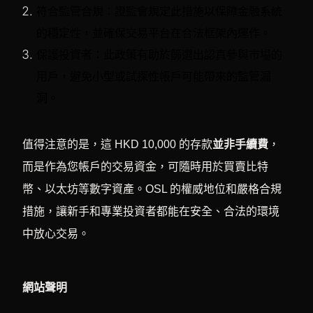
符合監管合規：證監會規定此措施以保障金融系統
的穩定性，並確保交易平台在合法框架內運作。
保護投資者：此政策有助於篩選出認真參與市場的
用戶，避免小型或試探性帳戶可能帶來的監管漏
洞。
值得注意的是，這 HKD 10,000 的存款
並非手續費
，
而是作為您帳戶的交易資金，可隨時用於買賣比特
幣、以太坊等數字資產。OSL 的權威地位和嚴格合規
措施，讓新手和專業投資者都能在安全、合法的環境
中放心交易。
網站聲明