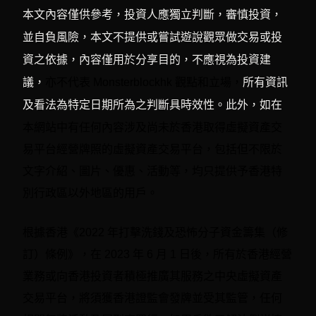
本文內容僅供參考，投資人應獨立判斷，審慎投資，
並自負風險，本文不提供或嘗試遊說觀眾做交易或投
資之依據，內容僅用於分享目的，不應視為投資建
議，
亦不代表 Monsterblockhk 觀點和立場，
所有資訊
及看法為特定日期所為之判斷具時效性。此外，如在
有任何內容涉及尚未於香港取得虛擬資產交
本網站中
易平台經營牌照的虛擬資產交易平台，包括但不限於
文字介紹、圖片、優惠、活動等，均只提供予香港特
別行政區以外地區的用戶。
根據香港《2022 年打擊洗錢及恐怖分子資金籌集（修
訂）條例》，在 2023 年 6 月 1 日後，所有於香港經營
業務或向香港投資者積極推廣其服務之中央虛擬資產
交易平台，將須獲香港證監會發牌並受其監管，任何