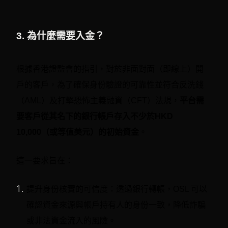
3. 為什麼需要入金？
根據香港證監會的指引，對於非面對面（即線上）開
戶的客戶，為了確保身份驗證的可靠性並符合反洗錢
（AML）及打擊恐怖主義融資（CFT）法規，
平台需
要客戶從其名下的銀行帳戶存入不少於HKD
10,000（或等值美元）的初始資金
。
這一要求旨在：
提升身份核實的可信度：透過銀行轉帳，OSL 可以
確認資金來源與帳戶持有人的身份一致，降低詐騙
或非法資金流入的風險。