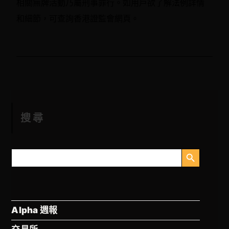
相關無牌活動乃屬刑事罪行。如用戶欲了解法例詳情
和細節，可查詢香港證監會網頁。
搜尋
搜尋按鈕
搜
尋
Alpha 週報