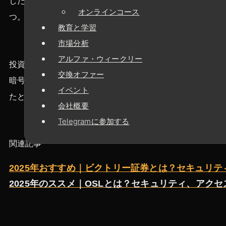
したりすることを避けるため。この記事は以下に基づいて
オンラインコース
つ。
教育と学習
市場分析
アルファ・ウィークリー
投資初心者の場合、ビットコインの基本的な概念や市場力
交換オファー
暗号通貨への投資方法をゼロから理解し、入出金の方法、チ
イベント
たときに、よりわかりやすく理解できるようにします。
会社概要
Telegramに参加する
関連記事
2025年おすすめ｜ビクトリー証券とは？セキュリティ,
2025年のススメ｜OSLとは？セキュリティ、アク