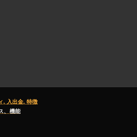
いる。
短期および長期指標
6つのコア・データは、ステップ・バ
学に馴染みがないかもしれない。
2025 コインサークルビギナ
ェーンのエコシステムへの参加など、核となる知識や操作スキ
 入出金, 特徴
セス、機能