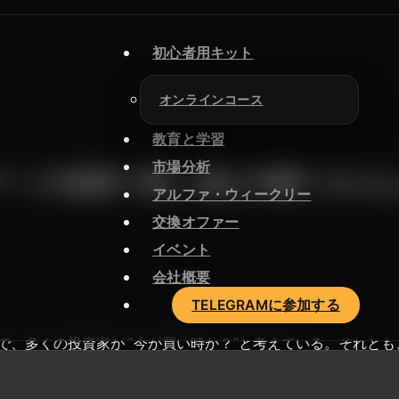
初心者用キット
オンラインコース
教育と学習
市場分析
のデータ指標で買い場を判断でき
アルファ・ウィークリー
交換オファー
イベント
会社概要
TELEGRAMに参加する
反落で、多くの投資家が "今が買い時か？"と考えている。それ
感情的な判断を避けることである。
データ分析
市場のポジショ