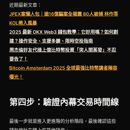
近期最新文章：
JPEX案懶人包｜逾16億騙案全揭露 80人被捕 林作等
KOL捲入風暴
2025 最新 OKX Web3 錢包教學：它好用嗎？如何創
建？操作安全、支援多鏈、限時空投指南
周杰倫好友代操上億比特幣投資「突人間蒸發」不忍
要告了！
Bitcoin Amsterdam 2025 全球最強比特幣講者陣容
曝光！
第四步：驗證內幕交易時間線
最後一步就是進入更進階的分析階段，最後確認這些
錢包地址在鏈上的其他操作，