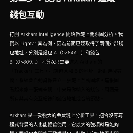
錢包互動
打開 Arkham Intelligence 開始做鏈上關聯圖分析。我
們以 Lighter 案為例，因為前面已經取得了兩個外部錢
包地址，分別是錢包 A（0x64A…）和錢包
B（0x809…），所以只需要
進入 Arkham 的
「Tracker」工具，把錢包 A 和 B 的地址一起貼進搜尋
欄。系統會自動幫你建立一張鏈上互動圖譜。這張圖
看起來像一張蜘蛛網，中央是你輸入的錢包，周圍是
所有與其有交互紀錄的錢包地址或合約節點。
Arkham 是一款強大的免費鏈上分析工具，適合沒有寫
程式背景的人也能輕鬆使用，它最大的強項就是能夠