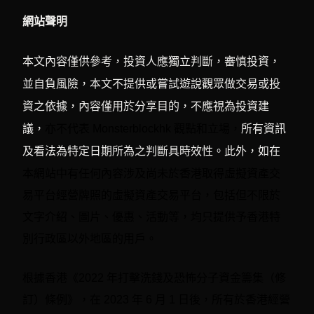
網站聲明
本文內容僅供參考，投資人應獨立判斷，審慎投資，
並自負風險，本文不提供或嘗試遊說觀眾做交易或投
資之依據，內容僅用於分享目的，不應視為投資建
議，
亦不代表 Monsterblockhk 觀點和立場，
所有資訊
及看法為特定日期所為之判斷具時效性。此外，如在
有任何內容涉及尚未於香港取得虛擬資產交
本網站中
易平台經營牌照的虛擬資產交易平台，包括但不限於
文字介紹、圖片、優惠、活動等，均只提供予香港特
別行政區以外地區的用戶。
根據香港《2022 年打擊洗錢及恐怖分子資金籌集（修
訂）條例》，在 2023 年 6 月 1 日後，所有於香港經營