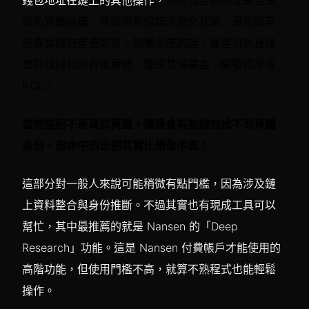
可能包含該地址是否是
知名實體機構、曾跟哪些協議深度交互過、是否跟某
些專案錢包重疊等等。如果幸運的話，甚至可以直接
查到該錢包的背後實體，像是某個基金、開發團隊或
KOL！
當然這招不是萬試萬靈，還是會有些錢包找不到具體
身份，但命中的比例其實比想像中高！
這部分對一般人來說可能稍微有點門檻，因為涉及鏈
上資料整合與身份推斷。不過其實也有現成工具可以
幫忙，其中最推薦的就是 Nansen 的「Deep
Research」功能。這是 Nansen 付費帳戶才能使用的
高階功能，但使用門檻不高，就算不熟程式也能輕鬆
操作。