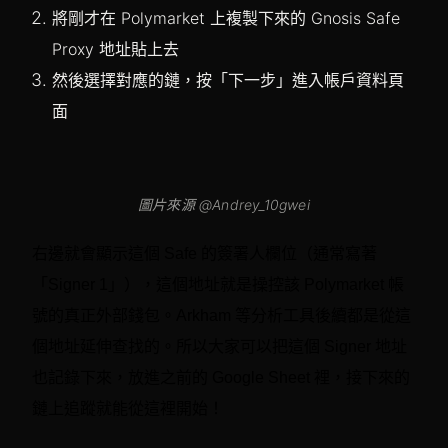
將剛才在 Polymarket 上複製下來的 Gnosis Safe
Proxy 地址貼上去
然後選擇對應的鏈，按「下一步」進入帳戶資料頁
面
圖片來源 @Andrey_10gwei
右邊就會顯示這個 Safe 的簽署人欄位（通常寫著
「Signer 1」），這個地址就是操控該 Polymarket 帳
號的真正外部錢包。Arkham 等分析工具後續都是從這
個地址延伸查找的。所以大家可以把這個 Signer 地址
也記錄下來，放進之前的 Google Sheet 裡，接下來的
鏈上追蹤就能從這裡開始！