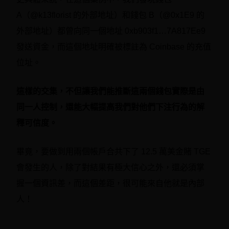
A（@k13florist 的外部地址）和錢包 B（@0x1E9 的
外部地址）都曾向同一個地址 0xb903f1…7A817Ee9
發送資金，而這個地址明確被標註為 Coinbase 的充值
位址。
這樣的交集，不但讓我們能推斷這兩個錢包實際是由
同一人控制，還能大幅提高我們對他們下注行為的解
釋可信度。
畢竟，要做到用兩個帳戶合共下了 12.5 萬美金賭 TGE
會發生的人，除了對結果有極大信心之外，還必須掌
握一個資訊差，而這個差距，很可能來自他就是內部
人！