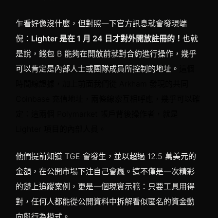
乍看好像沒什麼，但對照一下官方訊息就會發現端
倪：
Lighter 是在 1 月 24 日才對外開放註冊的！
也就
是說，錢包 B 能夠在開放前就對合約進行操作，幾乎
可以肯定是內部人士或團隊成員所控制的地址。
這個
時間線證據，加上前面我們從 Arkham 發現的共同
Coinbase 充值地址，兩條線索互相呼應，幾乎可以確
定：這兩個 Polymarket 帳戶背後操作者，就是
Lighter 項目的內部人員。
他們提前知道 TGE 會發生，並以超過 12.5 萬美元的
金額，在公開市場下注自己會贏。這不僅是一次精彩
的鏈上追蹤案例，更是一個現實示範：只要工具用得
對，任何人都能從公開資料中拆解看似匿名的資金動
向與行為模式。