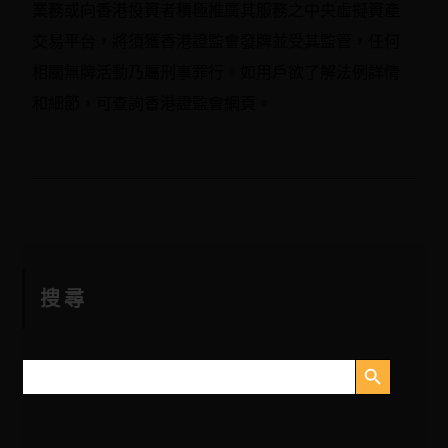
業務或向香港投資者積極推廣其服務之中央虛擬資產
交易平台，將須獲香港證監會發牌並受其監管，任何
相關無牌活動乃屬刑事罪行。如用戶欲了解法例詳情
和細節，可查詢香港證監會網頁。
搜尋
搜尋按鈕
搜
尋