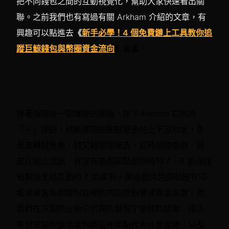
把不同錢包之間的互動視覺化，幫助大家快速看出關
聯。之前我們也有寫過有關 Arkham 介紹的文章，有
興趣可以點進去
《
新手必學！4 個免費鏈上工具教你追
蹤巨鯨錢包與幣圈資金流向
》
看看。
接著點開每一個連接的節點，按下 Arkham 右側的
「＋」按鈕，就能展開該節點更多的上下游地址，像
是誰轉錢進來、錢又轉到哪裡去。這時候的重點，就
是在圖上找出：有沒有某個節點是同時和 A、B 兩個錢
包都發生過互動的？ 如果有，那這個共用節點極有可
能就是這兩個錢包背後的共同控制者或資金來源。而
我們在下圖的分析中也真的發現了這樣的關聯，接下
來就會說明要怎麼判斷這些節點代表什麼實體，以及