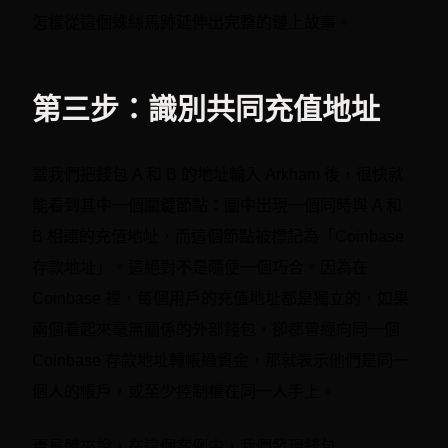
怎樣從這個蛛絲馬跡延伸出完整的鏈上故事。
第三步：識別共同充值地址
當我們把錢包 A 和 B 的地址輸入 Arkham 後，很快就
能看到其中一個關鍵節點：圖中出現一個同時與 A 和
B 相連的充值地址，而這個節點被標記為「Coinbase
存款地址」。這絕對不是隨便一個巧合。因為在
Coinbase 裡，每個用戶的充值地址都是獨立的，如果
兩個看起來毫無關係的外部錢包，卻都曾經向同一個
Coinbase 存款地址轉帳過資金，那就表示他們是同一
個人的帳戶，或至少控制權在同一人手上。
更具體來說，在這個案例中，我們發現錢包