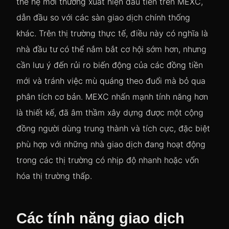
thế hệ mới thường xuất hiện đầu tiên trên MEXC,
dẫn đầu so với các sàn giao dịch chính thống
khác. Trên thị trường thực tế, điều này có nghĩa là
nhà đầu tư có thể nắm bắt cơ hội sớm hơn, nhưng
cần lưu ý đến rủi ro biến động của các đồng tiền
mới và tránh việc mù quáng theo đuổi mà bỏ qua
phân tích cơ bản. MEXC nhấn mạnh tính năng hơn
là thiết kế, đã âm thầm xây dựng được một cộng
đồng người dùng trung thành và tích cực, đặc biệt
phù hợp với những nhà giao dịch đang hoạt động
trong các thị trường có nhịp độ nhanh hoặc vốn
hóa thị trường thấp.
Các tính năng giao dịch