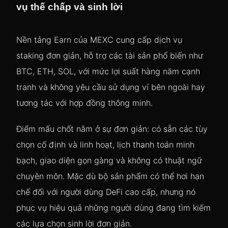
vụ thế chấp và sinh lời
Nền tảng Earn của MEXC cung cấp dịch vụ
staking đơn giản, hỗ trợ các tài sản phổ biến như
BTC, ETH, SOL, với mức lợi suất hàng năm cạnh
tranh và không yêu cầu sử dụng ví bên ngoài hay
tương tác với hợp đồng thông minh.
Điểm mấu chốt nằm ở sự đơn giản: có sẵn các tùy
chọn cố định và linh hoạt, lịch thanh toán minh
bạch, giao diện gọn gàng và không có thuật ngữ
chuyên môn. Mặc dù bộ sản phẩm có thể hơi hạn
chế đối với người dùng DeFi cao cấp, nhưng nó
phục vụ hiệu quả những người dùng đang tìm kiếm
các lựa chọn sinh lời đơn giản.