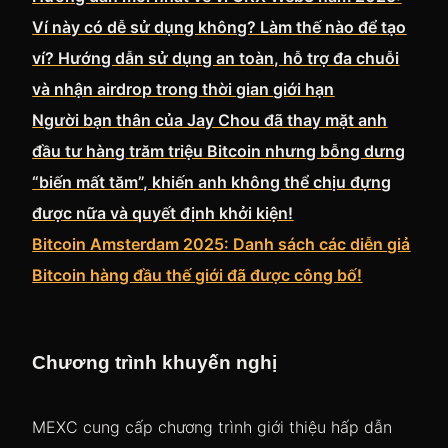
Ví này có dễ sử dụng không? Làm thế nào để tạo
ví? Hướng dẫn sử dụng an toàn, hỗ trợ đa chuỗi
và nhận airdrop trong thời gian giới hạn
Người bạn thân của Jay Chou đã thay mặt anh
đầu tư hàng trăm triệu Bitcoin nhưng bỗng dưng
“biến mất tăm”, khiến anh không thể chịu đựng
được nữa và quyết định khởi kiện!
Bitcoin Amsterdam 2025: Danh sách các diễn giả
Bitcoin hàng đầu thế giới đã được công bố!
Chương trình khuyến nghị
MEXC cung cấp chương trình giới thiệu hấp dẫn