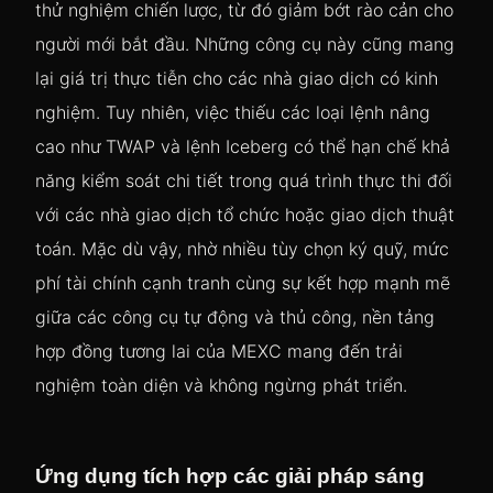
thử nghiệm chiến lược, từ đó giảm bớt rào cản cho
người mới bắt đầu. Những công cụ này cũng mang
lại giá trị thực tiễn cho các nhà giao dịch có kinh
nghiệm. Tuy nhiên, việc thiếu các loại lệnh nâng
cao như TWAP và lệnh Iceberg có thể hạn chế khả
năng kiểm soát chi tiết trong quá trình thực thi đối
với các nhà giao dịch tổ chức hoặc giao dịch thuật
toán. Mặc dù vậy, nhờ nhiều tùy chọn ký quỹ, mức
phí tài chính cạnh tranh cùng sự kết hợp mạnh mẽ
giữa các công cụ tự động và thủ công, nền tảng
hợp đồng tương lai của MEXC mang đến trải
nghiệm toàn diện và không ngừng phát triển.
Ứng dụng tích hợp các giải pháp sáng