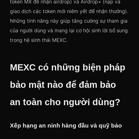
token MX để nhận airdrop) và Airdrop+ (nạp và
giao dịch các token mới niêm yết để nhận thưởng).
Những tính năng này giúp tăng cường sự tham gia
của người dùng và mang lại cơ hội sinh lời bổ sung
trong hệ sinh thái MEXC.
MEXC có những biện pháp
bảo mật nào để đảm bảo
an toàn cho người dùng?
Xếp hạng an ninh hàng đầu và quỹ bảo