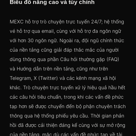
Biểu đồ nâng cao và tùy chỉnh
MEXC hỗ trợ trò chuyện trực tuyến 24/7; hệ thống
vé hỗ trợ qua email, cùng với hỗ trợ đa ngôn ngữ
với hơn 30 ngôn ngữ. Ngoài ra, đội ngũ chính thức
của nền tảng cũng giải đáp thắc mắc của người
dùng thông qua phần Câu hỏi thường gặp (FAQ)
và Hướng dẫn trên nền tảng, cũng như trên
Telegram, X (Twitter) và các kênh mạng xã hội
khác. Trò chuyện trực tuyến xử lý hiệu quả hầu hết
các câu hỏi tiêu chuẩn, trong khi các vấn đề phức
tạp hơn sẽ được chuyển đến bộ phận chuyên trách
thông qua hệ thống phiếu yêu cầu. Thời gian phản
hồi đã được cải thiện đáng kể cùng với sự mở rộng
của nền tảng, mặc dù các vấn đề phức tạp về tài