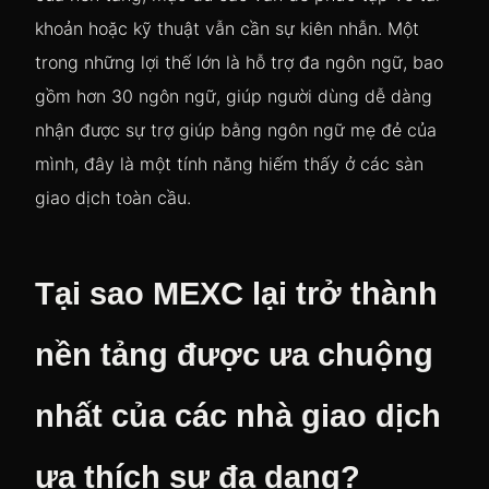
khoản hoặc kỹ thuật vẫn cần sự kiên nhẫn. Một
trong những lợi thế lớn là hỗ trợ đa ngôn ngữ, bao
gồm hơn 30 ngôn ngữ, giúp người dùng dễ dàng
nhận được sự trợ giúp bằng ngôn ngữ mẹ đẻ của
mình, đây là một tính năng hiếm thấy ở các sàn
giao dịch toàn cầu.
Tại sao MEXC lại trở thành
nền tảng được ưa chuộng
nhất của các nhà giao dịch
ưa thích sự đa dạng?