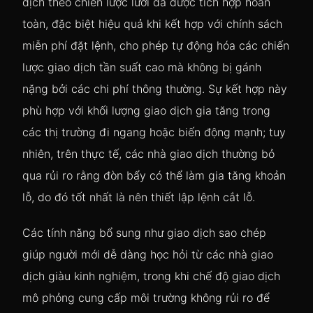
dịch theo chiến lược lưới đã được tích hợp hoàn
toàn, đặc biệt hiệu quả khi kết hợp với chính sách
miễn phí đặt lệnh, cho phép tự động hóa các chiến
lược giao dịch tần suất cao mà không bị gánh
nặng bởi các chi phí thông thường. Sự kết hợp này
phù hợp với khối lượng giao dịch gia tăng trong
các thị trường đi ngang hoặc biến động mạnh; tuy
nhiên, trên thực tế, các nhà giao dịch thường bỏ
qua rủi ro rằng đòn bẩy có thể làm gia tăng khoản
lỗ, do đó tốt nhất là nên thiết lập lệnh cắt lỗ.
Các tính năng bổ sung như giao dịch sao chép
giúp người mới dễ dàng học hỏi từ các nhà giao
dịch giàu kinh nghiệm, trong khi chế độ giao dịch
mô phỏng cung cấp môi trường không rủi ro để