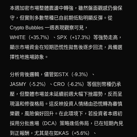
本週加密市場整體震盪中轉強，雖然盤面觀感仍偏保
守，但實則多數幣種已自前期低點明顯反彈。從
Crypto Bubbles 一週表現觀察可見，
WHITE（+35.7%）、SPX（+17.3%）等強勢走高，
顯示市場資金在短期恐慌性拋售後逐步回流，具備選
擇性地進場跡象。
分析背後邏輯，儘管如STX（-9.3%）、
JASMY（-5.2%）、CRO（-6.2%）等個別幣種仍承
壓，但整體市場並未延續前週大幅下挫趨勢，反而呈
現溫和修復格局。這反映投資人情緒由恐慌轉為審慎
樂觀，風險偏好回升。在此環境下，若投資者本週初
採用分批進場（DCA）策略逢低佈局，已在短期內見
到正報酬，尤其是在如KAS（+5.6%）、