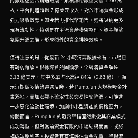
內掀起迷因幣鑄造熱潮，累積鑄幣數量突破 1100 萬
枚，平台創造超過 7 億美元收入，對於市場資金形成
強力吸收效應。如今若再推代幣銷售，勢將吸納更多
現有流動性，特別是在主流資產橫盤整理、資金觀望
氛圍升溫之際，形成額外的資金排擠效應。
值得注意的是，從最新 24 小時清算數據來看，市場已
有轉弱跡象。根據爆倉熱圖顯示，全網清算金額達
3.13 億美元，其中多單占比高達 84%（2.63 億），顯
示近期做多情緒遭遇反噬。若 Pump.fun 大規模吸金計
畫落地，疊加宏觀不確定性與交易情緒降溫，可能進
一步惡化流動性環境，加劇中小型資產的價格壓力。
總體而言，Pump.fun 的發幣舉措固然象徵其商業模式
成功轉型，但對當前資金有限的市場結構而言，或將
構成短期利空。投資者宜審慎評估資金配置，警惕流