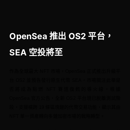
OpenSea 推出 OS2 平台，
SEA 空投將至
作為全球最大 NFT 市場，OpenSea 正式推出升級平
台 OS2 並預告發行原生代幣 SEA，市場關注此舉是
否將成為點燃 NFT 賽道復甦的導火線。根據
OpenSea 官方公告，全新 OS2 平台現已脫離測試階
段，支援橫跨 19 條區塊鏈的代幣交易功能，顯示其由
NFT 單一資產轉向多鏈加密市場的戰略轉型。