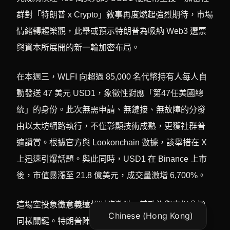
群對「特朗普 x Crypto」敘事再度燃起強烈期待，市場
情緒轉趨樂觀，此舉或預示特朗普為吸納 Web3 選票
與資本所展開的新一輪加密布局。
在本週三，WLFI 向超過 85,000 名代幣持有人每人自
動發送 47 美元 USD1，象徵性對應「第47任美國總
統」的身份。此次無需申請、無鏈接、無故障的分發
由以太坊網路執行，不僅彰顯技術成熟，更獲社群普
Vietnamese
遍讚賞。根據官方與 Lookonchain 數據，該舉措在 X
Korean
上迅速引爆話題。與此同時，USD1 在 Binance 上市
Japanese
後，市值暴漲至 21.8 億美元，成交量激增 6,700%。
English
Chinese (China)
這場空投象徵意義遠超財務激勵，其政治與市場意涵
Chinese (Hong Kong)
同樣關鍵。特朗普陣營不僅以空投凝聚群眾，還以此