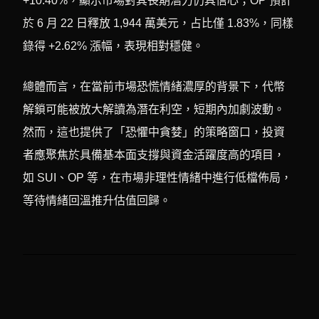
+10.40%，顯示市場對其長期潛力仍具信心；OP 預計
於 6 月 22 日釋放 1,944 萬美元，占比僅 1.83%，同樣
錄得 +2.62% 漲幅，表現相對穩健。
總體而言，在當前市場恐慌情緒濃厚的背景下，代幣
解鎖可能被放大解讀為潛在利空，短期內加劇波動。
然而，這也提供了「恐懼中貪婪」的策略窗口，投資
者應聚焦於具備基本面支撐與資金活躍度高的項目，
如 SUI、OP 等，在市場非理性情緒中進行低檔佈局，
等待情緒回溫推升估值回歸。