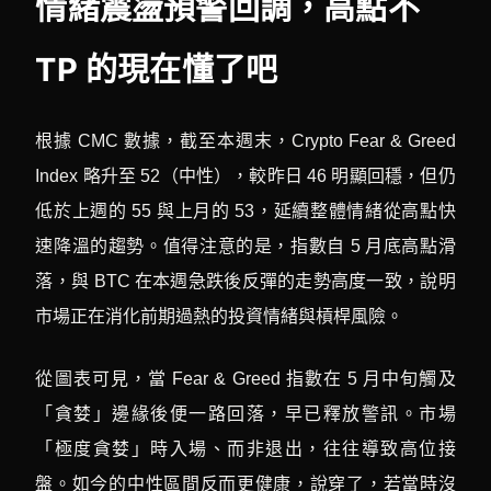
情緒震盪預警回調，高點不
TP 的現在懂了吧
根據 CMC 數據，截至本週末，Crypto Fear & Greed
Index 略升至 52（中性），較昨日 46 明顯回穩，但仍
低於上週的 55 與上月的 53，延續整體情緒從高點快
速降溫的趨勢。值得注意的是，指數自 5 月底高點滑
落，與 BTC 在本週急跌後反彈的走勢高度一致，說明
市場正在消化前期過熱的投資情緒與槓桿風險。
從圖表可見，當 Fear & Greed 指數在 5 月中旬觸及
「貪婪」邊緣後便一路回落，早已釋放警訊。市場
「極度貪婪」時入場、而非退出，往往導致高位接
盤。如今的中性區間反而更健康，說穿了，若當時沒