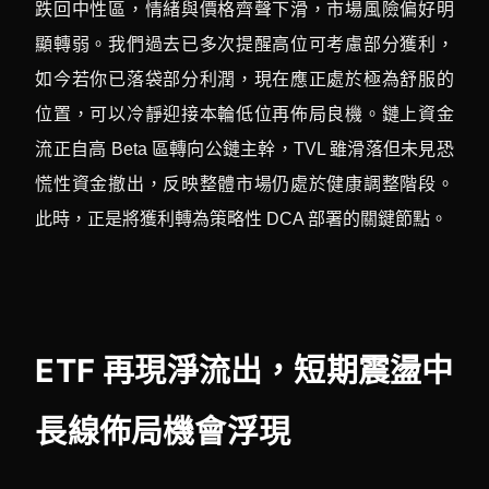
跌回中性區，情緒與價格齊聲下滑，市場風險偏好明
顯轉弱。我們過去已多次提醒高位可考慮部分獲利，
如今若你已落袋部分利潤，現在應正處於極為舒服的
位置，可以冷靜迎接本輪低位再佈局良機。鏈上資金
流正自高 Beta 區轉向公鏈主幹，TVL 雖滑落但未見恐
慌性資金撤出，反映整體市場仍處於健康調整階段。
此時，正是將獲利轉為策略性 DCA 部署的關鍵節點。
ETF 再現淨流出，短期震盪中
長線佈局機會浮現