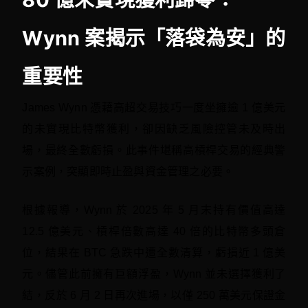
Wynn 案揭示「落袋為安」的
重要性
James Wynn 憑藉高超交易技巧一度坐擁逾 1 億美元
的未實現比特幣獲利，卻因缺乏風險控管未及時出
場，最終全數虧損。此事件堪稱高槓桿交易的經典警
示案例，突顯即時止盈與資金管理之必要。
根據報導，Wynn 於 2025 年 5 月末持有價值高達
12.5 億美元、槓桿倍數高達 40 倍的比特幣多頭倉
位，結果在 BTC 急跌中遭全數清算，虧損近 1 億美
元。儘管此前擁有巨額浮盈，Wynn 並未選擇獲利了
結，反於 6 月 2 日再次進場，以僅 250 萬美元保證金