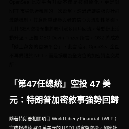
OpenSea 此次平台升級不僅是技術優化，更是對
NFT 市場低迷氛圍的一次反擊。透過跨鏈擴張與社群
激勵機制，其意圖重建參與者的信心與流動性基礎。
尤其 SEA 空投預期將吸引眾多用戶回流，帶動鏈上活
動升溫。正如 CEO Devin Finzer 所言，OS2 將成為
「鏈上萬象的首選平台」，此言暗示 OpenSea 企圖
不再侷限於 NFT，而是擴展為全方位的加密資產交易
所。
「第47任總統」空投 47 美
元：特朗普加密敘事強勢回歸
隨著特朗普相關項目 World Liberty Financial（WLFI）
完成規模達 400 萬美元的 USD1 穩定幣空投，加密社