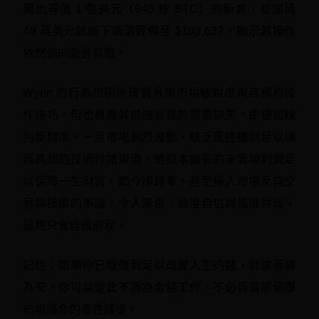
開出等值 1 億美元（945 枚 BTC）的新倉，並加碼
48 萬美元試圖下調清算價至 $103,637，顯示其操作
依然偏向激進冒險。
Wynn 的行為證明他確實具備市場敏銳度與高槓桿操
作技巧，但也暴露其風險管理的嚴重缺失。即使短線
判斷精準，一旦市場劇烈波動，缺乏風控機制足以讓
再高超的技術付諸東流。他原本擁有的未實現利潤足
以保障一生財富，如今卻歸零，甚至捲入市場反向交
易與操縱的爭議，令人深思：過度自信與風險共舞，
最終只會自毀前程。
記住：如果你已經賺到足以改變人生的錢，就該落袋
為安。你可以從此不再為金錢工作，不必再當那個跟
市場賭命的毒性賭徒。