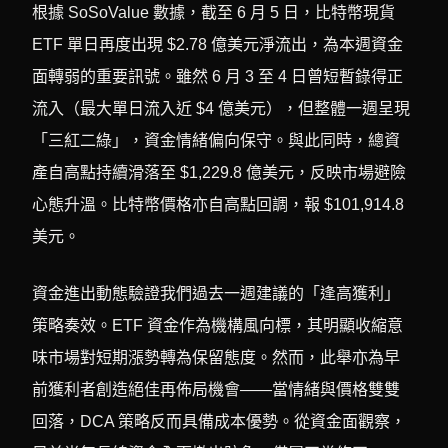
根據 SoSoValue 數據，截至 6 月 5 日，比特幣現貨
ETF 單日再度出現 $2.78 億美元淨流出，為本週資金
面轉弱的重要訊號。雖然 6 月 3 至 4 日曾短暫錄得正
流入（最大單日流入近 $4 億美元），但整體一週呈現
「三紅二綠」，資金情緒偏向保守。與此同時，總資
產自高點持續滑落至 $1,229.8 億美元，反映市場避險
心態升溫。比特幣價格亦自高點回調，報 $101,914.8
美元。
資金進出動態驗證我們過去一週建議的「逢高獲利」
策略奏效。ETF 資金作為機構風向標，其明顯收縮意
味市場對短期漲勢轉為保留態度。然而，此舉亦為早
前獲利者創造絕佳再佈局機會——當情緒與價格雙雙
回落，DCA 策略反而具備成本優勢。從資金面觀察，