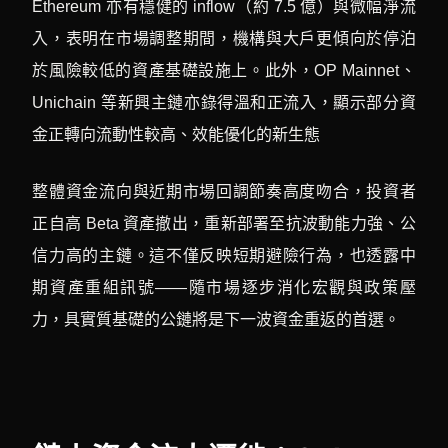
Ethereum 亦有穩健的 inflow（約 7.5 億）與微幅淨流
入，表明在市場調整期間，機構與大戶更傾向於停泊
於風險較低的資產基礎設施上。此外，OP Mainnet、
Unichain 等新興主鏈亦錄得溫和正流入，顯示部分資
金正轉向流動性較高、效能優化的新生態
整體資金流向與近期市場回調節奏高度吻合，投資者
正自高 Beta 資產撤出，重新部署至抗波動能力強、公
信力高的主鏈。這不僅反映短期避險行為，也透露中
期資產重組訊號——隨市場逐步消化宏觀與政策壓
力，具實質基礎的公鏈將是下一波資金重返的首選。