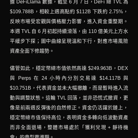
據 DeFiLlama 數據，截至 6 月 7 日，DeFi 總 TVL 為
$109.788B，相較上週高點約 $112B 下跌約 2.75%，
反映市場受宏觀與價格壓力影響，進入資金重整期。
本週 TVL 自 6 月初起持續滑落，由 110 億美元上方水
平緩步下探；圖中曲線呈現溫和下行，對應市場風險
資產全面下修趨勢。
儘管如此，穩定幣總市值依然高達 $249.963B，DEX
與 Perps 在 24 小時內分別交易達 $14.117B 與
$10.751B，代表資金並未大幅撤離，而是暫時進入流
動與調整狀態。這輪 TVL 回落，並非恐慌式撤資，更
像是前兩週反彈後的自然修正。資金仍活躍於鏈上，
穩定幣總市值保持高位，表明資金多轉向低波動資產
而非全面退場，整體市場處於「獲利兌現 + 靜待機
會」的典型震盪期。