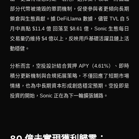
部分代幣被燒毀的懲罰機制，促使參與者更傾向長期
鎖倉與生態貢獻。據 DeFiLlama 數據，儘管 TVL 自 5
月中高點 $11.4 億 回落至 $8.61 億，Sonic 生態每日
交易量仍維持 $4 億以上，反映用戶基礎活躍且鏈上活
動穩健。
分析而言，空投設計結合質押 APY（4.61%）、即時
積分更新機制與合規拓展策略，不僅回應了短期市場
情緒，也為中長期資本形成創造穩定預期。空投即是
投資的開始，Sonic 正在為下一輪擴張鋪路。
80 億未實現獲利歸零：