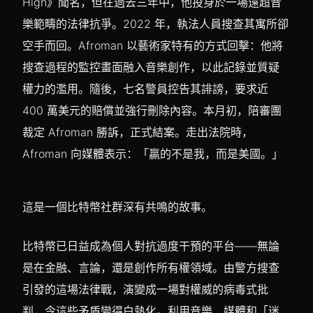
High》聞名，但在過去三年中，他投身於一場遠超音
樂範疇的法律抗爭。2022 年，執法人員搜查其寓所卻
空手而回。Afroman 以藝術家特有的方式回擊：他將
搜查過程的監控畫面融入音樂創作，以此記錄並質疑
權力的濫用。隨後，七名警員控告其誹謗，要求近
400 萬美元的賠償並強行刪除內容。本月初，陪審團
裁定 Afroman 勝訴，正式結案。走出法院時，
Afroman 向媒體表示：「贏的不是我，而是美國。」
這是一個比特幣社群深有共鳴的故事。
比特幣已日益成為個人對抗過度干預的平台——無論
是在金融、言論，還是創作所有權領域。由警方搜查
引發的這場法律戰，演變成一場對權威的病毒式批
判，令這些矛盾變得白熱化。利用音樂、媒體和「迷