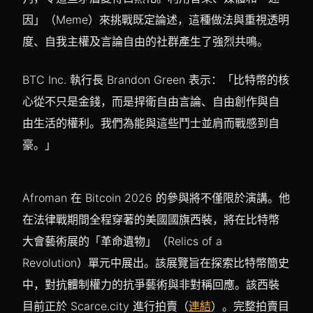
因」（Meme）來挑戰既定論述，這種做法與重視透明
度、自我主權及言論自由的社群產生了強烈共鳴。
BTC Inc. 執行長 Brandon Green 表示：「比特幣的核
心從不只是金錢，而是捍衛自由言論、自由創作與自
由生活的權利。我們為能與這些鬥士並肩而戰感到自
豪。」
Afroman 在 Bitcoin 2026 的參與將不僅限於演講。他
在法律戰期間全程穿著的美國國旗西裝，將在比特幣
大會藝術展的「革命遺物」（Relics of a
Revolution）單元中展出。該展覽旨在探索比特幣簡史
中，對抗體制權力的抗爭藝術與非對稱回應。該西裝
目前正於 Scarce.city 進行拍賣（
連結
）。完整拍賣目