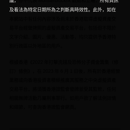
議，
亦不代表 Monsterblockhk 觀點和立場，
所有資訊
及看法為特定日期所為之判斷具時效性。此外，如在
有任何內容涉及尚未於香港取得虛擬資產交
本網站中
易平台經營牌照的虛擬資產交易平台，包括但不限於
文字介紹、圖片、優惠、活動等，均只提供予香港特
別行政區以外地區的用戶。
根據香港《2022 年打擊洗錢及恐怖分子資金籌集（修
訂）條例》，在 2023 年 6 月 1 日後，所有於香港經營
業務或向香港投資者積極推廣其服務之中央虛擬資產
交易平台，將須獲香港證監會發牌並受其監管，任何
相關無牌活動乃屬刑事罪行。如用戶欲了解法例詳情
和細節，可查詢香港證監會網頁。