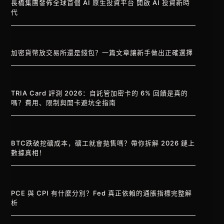
長橋集團發佈全球首個 AI 原生投資平台 開啟 AI 投資新時
代
加密貨幣放交易所還是錢包？一篇文章讓新手做出正確選擇
TRIA Card 評測 2026：自託管加密卡的 6% 回饋是真的
嗎？費用、限制與開卡避坑全指南
BTC跌破挖礦成本，礦工就會拋售嗎？帶你拆解 2026 鏈上
數據真相！
PCE 與 CPI 有什麼分別？Fed 真正依賴的通脹指標完整解
析