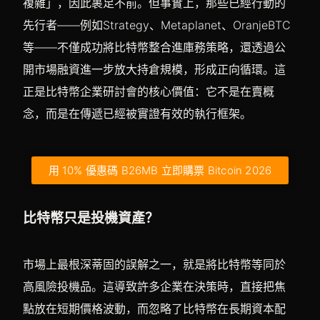
複雜」，因此裹足不前。但事實上，那些已經行動的
先行者——例如Strategy、Metaplanet、OranjeBTC
等——不僅成功將比特幣整合進庫務策略，還透過公
開市場融資進一步放大持倉規模，形成正向循環。這
正是比特幣企業研討會的核心價值：它不是在賣概
念，而是在傳遞已經被實證有效的執行框架。
用 10% 優惠碼 B26MB 立即購票 Bitcoin 2026
比特幣只是投機資產？
市場上最根深蒂固的誤解之一，就是將比特幣等同於
高風險投機品。這導致許多企業在決策時，直接把焦
點放在短期價格波動，而忽略了比特幣在長期資本配