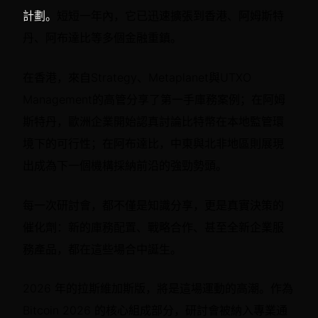
計劃。
短短一年內，它已迅速擴張到香港、阿姆斯特
丹、阿布達比等多個金融重鎮。
在香港，來自Strategy、Metaplanet與UTXO
Management的高管分享了第一手庫務案例；在阿姆
斯特丹，歐洲企業開始認真討論比特幣在本地監管環
境下的可行性；在阿布達比，中東與北非地區則展現
出成為下一個機構採納前沿的強勁勢頭。
每一次研討會，都不僅是知識分享，更是真實決策的
催化劑：新的庫務配置、戰略合作、甚至全新企業服
務產品，都在這些場合中誕生。
2026 年的拉斯維加斯版，將是這場運動的高潮。作為
Bitcoin 2026 的核心組成部分，研討會被納入專業通