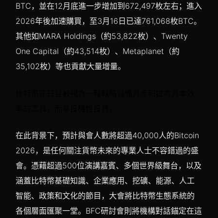
BTC，並在12月底進一步增加到672,497枚左右；進入
2026年後加速購買，至3月16日已達761,068枚BTC。
其他如MARA Holdings（約53,822枚）、Twenty
One Capital（約43,514枚）、Metaplanet（約
35,102枚）等也貢獻大量增量。
比特幣正日益被視為一種戰略儲備資產和提高資本效
率的工具，而非投機性投資。
在此背景下，預計與會人數將超過40,000人的Bitcoin
2026，是任何關注貨幣未來的專業人士不容錯過的盛
會。憑藉超過500位演講嘉賓、多個世界級舞台，以及
涵蓋比特幣基礎知識、企業應用、挖礦、能源、人工
智能、政策和文化的節目，大會將比特幣生態系統的
各個層面匯聚一堂。BFC研討會則將機構對話錨定在這