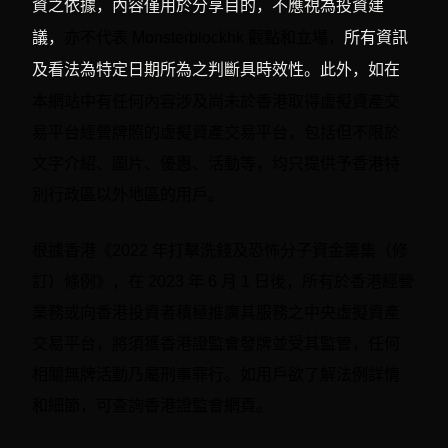
資之依據，內容僅用於分享目的，不應視為投資建
議，
亦不代表 Monsterblockhk 觀點和立場，
所有資訊
及看法為特定日期所為之判斷具時效性。此外，如在
有任何內容涉及尚未於香港取得虛擬資產交
本網站中
易平台經營牌照的虛擬資產交易平台，包括但不限於
文字介紹、圖片、優惠、活動等，均只提供予香港特
別行政區以外地區的用戶。
根據香港《2022 年打擊洗錢及恐怖分子資金籌集（修
訂）條例》，在 2023 年 6 月 1 日後，所有於香港經營
業務或向香港投資者積極推廣其服務之中央虛擬資產
交易平台，將須獲香港證監會發牌並受其監管，任何
相關無牌活動乃屬刑事罪行。如用戶欲了解法例詳情
和細節，可查詢香港證監會網頁。