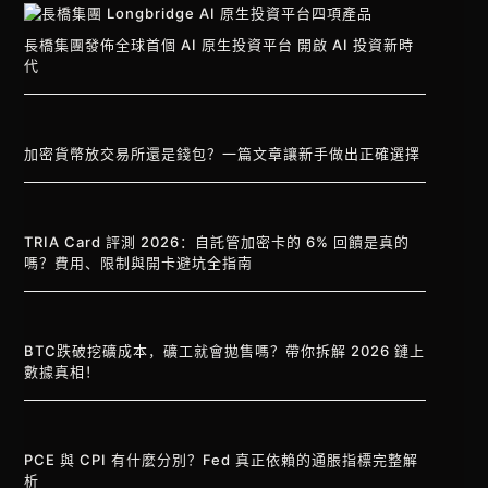
長橋集團發佈全球首個 AI 原生投資平台 開啟 AI 投資新時
代
加密貨幣放交易所還是錢包？一篇文章讓新手做出正確選擇
TRIA Card 評測 2026：自託管加密卡的 6% 回饋是真的
嗎？費用、限制與開卡避坑全指南
BTC跌破挖礦成本，礦工就會拋售嗎？帶你拆解 2026 鏈上
數據真相！
PCE 與 CPI 有什麼分別？Fed 真正依賴的通脹指標完整解
析