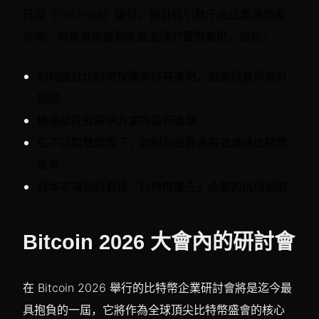
行證（Pro Pass）議程，預計吸引數千名企業決策者
參與。與會者將聽到來自全球的實際案例，包括：
如何設計比特幣採購與持有策略，避免稅務與會計
陷阱
機構級託管解決方案的最新進展
在不同監管環境下，如何與投資者有效溝通比特幣
策略
資本市場如何看待「比特幣優先」企業的估值溢價
Bitcoin 2026 大會內的研討會
在 Bitcoin 2026 舉行的比特幣企業研討會將是迄今最
具抱負的一屆，它將作為全球頂尖比特幣盛會的核心