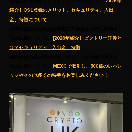
香港人好みのビットコインとイーサ取引 》。
2026年
紹介】OSL登録のメリット、セキュリティ、入出
金、特徴について
香港の伝統的な投資家が株式と通貨を同時に売買す
るのに適している。
[2026年紹介】ビクトリー証券と
は？セキュリティ、入出金、特徴
契約通貨の選択肢が増え、偽コインを現金で購入す
るのに適している。
MEXCで取引し、500倍のレバレ
ッジやその他多くの特典をお楽しみください！