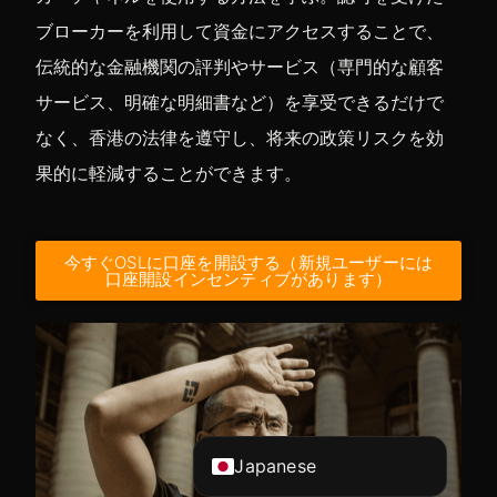
ブローカーを利用して資金にアクセスすることで、
伝統的な金融機関の評判やサービス（専門的な顧客
サービス、明確な明細書など）を享受できるだけで
なく、香港の法律を遵守し、将来の政策リスクを効
果的に軽減することができます。
今すぐOSLに口座を開設する（新規ユーザーには
口座開設インセンティブがあります）
Vietnamese
Korean
English
Chinese (China)
Chinese (Hong Kong)
Japanese