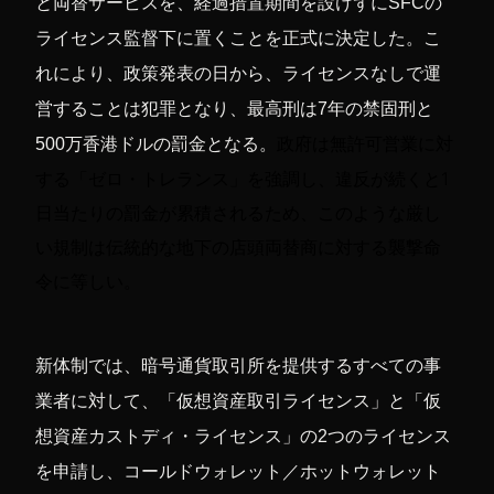
と両替サービスを、経過措置期間を設けずにSFCの
ライセンス監督下に置くことを正式に決定した。こ
れにより、政策発表の日から、ライセンスなしで運
営することは犯罪となり、最高刑は7年の禁固刑と
政府は無許可営業に対
500万香港ドルの罰金となる。
する「ゼロ・トレランス」を強調し、違反が続くと1
日当たりの罰金が累積されるため、このような厳し
い規制は伝統的な地下の店頭両替商に対する襲撃命
令に等しい。
新体制では、暗号通貨取引所を提供するすべての事
業者に対して、「仮想資産取引ライセンス」と「仮
想資産カストディ・ライセンス」の2つのライセンス
を申請し、コールドウォレット／ホットウォレット