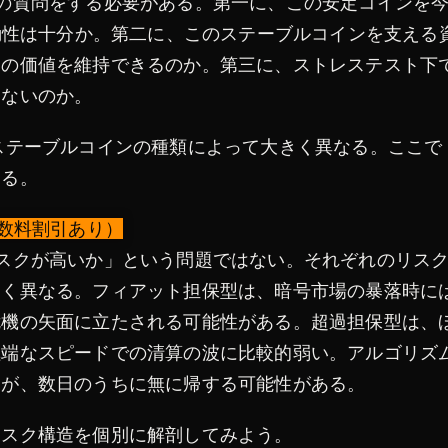
の質問をする必要がある。第一に、この安定コインを
流動性は十分か。第二に、このステーブルコインを支える
けの価値を維持できるのか。第三に、ストレステスト下
はないのか。
ステーブルコインの種類によって大きく異なる。ここで
する。
の手数料割引あり）
スクが高いか」という問題ではない。それぞれのリス
きく異なる。フィアット担保型は、暗号市場の暴落時に
危機の矢面に立たされる可能性がある。超過担保型は、
極端なスピードでの清算の波に比較的弱い。アルゴリズ
るが、数日のうちに無に帰する可能性がある。
リスク構造を個別に解剖してみよう。