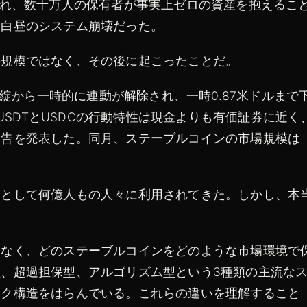
され、数十万人の保有者が事実上ゼロの資産を抱えるこ
、白昼のシステム崩壊だった。
の規模ではなく、その後に起こったことだ。
破綻から一時的に連動が解除され、一時0.87米ドルまで
がUSDTとUSDCの行動特性は現金よりも有価証券に近く
警告を発表した。同月、ステーブルコインの市場規模は
」として何億人もの人々に利用されてきた。しかし、本
はなく、どのステーブルコインをどのような市場環境で
、超過担保型、アルゴリズム型という3種類の主流な
スク構造をはらんでいる。これらの違いを理解すること