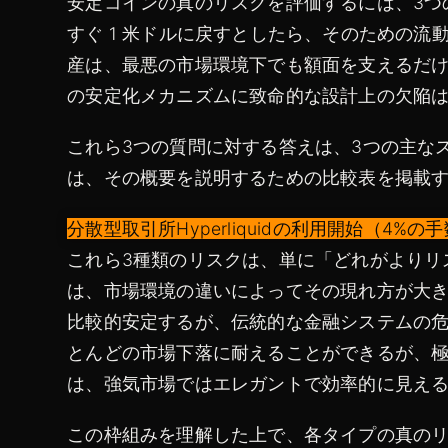
安定コインの真のリスクを評価するには、3つ
すぐ 1 米ドルに戻すとしたら、そのための
産は、最悪の市場環境下でも額面を支えるだ
の安定化メカニズムに致命的な設計上の欠陥
これら3つの質問に対する答えは、3つの主な
は、その概要を説明するための比較表を掲載
分散型取引所Hyperliquidの利用開始（4%
これら3種類のリスクは、単に「どれがよりリ
は、市場環境の違いによってその現れ方が大
比較的安定するが、伝統的な金融システムの
とんどの市場下落に耐えることができるが、
は、強気市場ではエレガントで効率的に見え
この枠組みを理解した上で、各タイプの真の