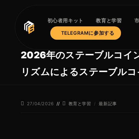
コ
ン
テ
初心者用キット
教育と学習
ン
TELEGRAMに参加する
ツ
へ
ス
2026年のステーブルコ
キ
ッ
リズムによるステーブルコ
プ
掲
投
27/04/2026
教育と学習
/
最新記事
載
稿
さ
カ
れ
テ
た
ゴ
記
リ
事
ー