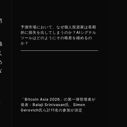
切
予測市場において、なぜ個人投資家は長期
的に損失を出してしまうのか？AIシグナル
ツールはどのようにその格差を縮めるの
か？
独
え
あ
な
「Bitcoin Asia 2026」の第一弾登壇者が
金
発表：Balaji Srinivasan氏、Simon
Gerovich氏ら計11名の参加が決定