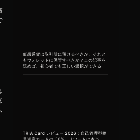
今
資
で
仮想通貨は取引所に預けるべきか、それと
もウォレットに保管すべきか？この記事を
読めば、初心者でも正しい選択ができる
ク
は
ほ
ム
TRIA Card レビュー 2026：自己管理型暗
号資産カードの「6%」リワードは本当