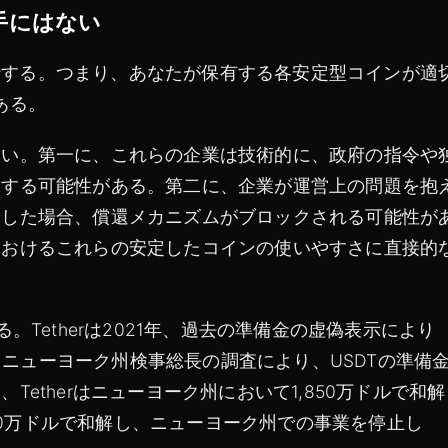
手にはない
DCを発行する。つまり、あなたが保有する各安定型コインが適
ある。
ない。第一に、これらの企業は技術的に、政府の指令や
結する可能性がある。第二に、企業が運営上の問題を抱
りした場合、償還メカニズムがブロックされる可能性が
におけるこれらの安定したコインの使いやすさに直接的
。Tetherは2021年、過去の準備金の虚偽表示により
年、ニューヨーク州検事総長の調査により、USDTの準備
etherはニューヨーク州において1,850万ドルで和解
850万ドルで和解し、ニューヨーク州での事業を停止し