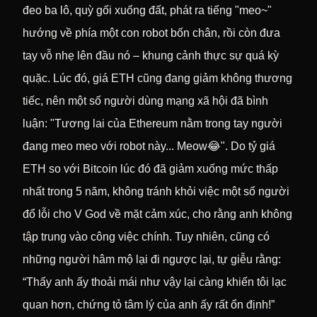
đeo ba lô, quỳ gối xuống đất, phát ra tiếng "meo~"
hướng về phía một con robot bốn chân, rồi còn đưa
tay vỗ nhẹ lên đầu nó – khung cảnh thực sự quá kỳ
quặc. Lúc đó, giá ETH cũng đang giảm không thương
tiếc, nên một số người dùng mạng xã hội đã bình
luận: "Tương lai của Ethereum nằm trong tay người
đang meo meo với robot này... Meow😂". Do tỷ giá
ETH so với Bitcoin lúc đó đã giảm xuống mức thấp
nhất trong 5 năm, không tránh khỏi việc một số người
đổ lỗi cho V God về mặt cảm xúc, cho rằng anh không
tập trung vào công việc chính. Tuy nhiên, cũng có
những người hâm mộ lại đi ngược lại, tự giễu rằng:
“Thấy anh ấy thoải mái như vậy lại càng khiến tôi lạc
quan hơn, chứng tỏ tâm lý của anh ấy rất ổn định!”