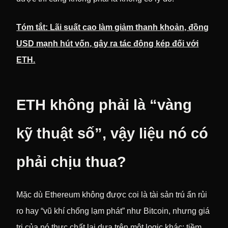
Tóm tắt: Lãi suất cao làm giảm thanh khoản, đồng
USD mạnh hút vốn, gây ra tác động kép đối với
ETH.
ETH không phải là “vàng
kỹ thuật số”, vậy liệu nó có
phải chịu thua?
Mặc dù Ethereum không được coi là tài sản trú ẩn rủi
ro hay “vũ khí chống lạm phát” như Bitcoin, nhưng giá
trị của nó thực chất lại dựa trên một logic khác: tiềm