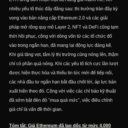
nhiều yếu tố thúc đẩy đằng sau: thị trường tràn đầy kỳ
vọng vào bản nâng cấp Ethereum 2.0 và các giải
pháp mở rộng quy mô Layer 2, NFT và DeFi cũng tạm
thời hồi phục, cộng với dòng vốn từ các tổ chức đổ
vào trong ngắn hạn, đã mang lại động lực đáng kể.
Khi giá tăng vọt, tâm lý thị trường cũng nóng lên, thậm
chí có phần quá nóng. Khi các yếu tố tích cực lần lượt
được hiện thực hóa và thiếu tin tức mới để tiếp nối,
các nhà đầu tư ngắn hạn bắt đầu chốt lời, áp lực bán
xuất hiện theo đó. Cộng với việc các chỉ báo kỹ thuật
đã sớm bật đèn đỏ "mua quá mức", việc điều chỉnh
giá chỉ là vấn đề thời gian.
Tóm tắt: Giá Ethereum đã lao dốc từ mức 4.000