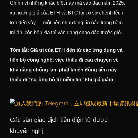
Chính vì những khác biệt này mà vào đầu năm 2025,
xu hướng giá của ETH và BTC lại có sự chênh lệch
lớn đến vậy — một bên như đang ẩn náu trong hầm
trú ẩn, còn bên kia thì vẫn đang chao đảo trước gió.
Tóm tắt: Giá trị của ETH đến từ các ứng dụng và
tiến bộ công nghệ; việc thiếu đi câu chuyện về
khả năng chống lạm phát khiến đồng tiền này
thiếu đi “sự ủng hộ từ niềm tin” khi giá giảm.
Các sàn giao dịch tiền điện tử được
khuyến nghị