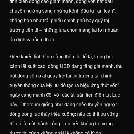
tính biến động cao giảm mạnh, dòng vốn bắt đầu
chuyển hướng sang những kênh đầu tư “an toàn”,
chẳng hạn như trái phiếu chính phủ hay quỹ thị
trường tiền tệ – những lựa chọn mang lại lợi nhuận
ổn định và rủi ro thấp.
Điều khiến tình hình càng thêm tồi tệ là, trong bối
cảnh lãi suất cao, đồng USD đang tăng giá mạnh, thu
hút dòng vốn ồ ạt quay trở lại thị trường tài chính
truyền thống của Mỹ, từ đó tạo ra hiệu ứng “hút vốn”
ngày càng mạnh đối với các tài sản tiền điện tử. Lúc
này, Ethereum giống như đang chèo thuyền ngược
dòng trong lúc thủy triều xuống; nếu có thể trụ vững
thì đó là một thành công, còn nếu không trụ vững
được thì cũng không phải là không có lý do.