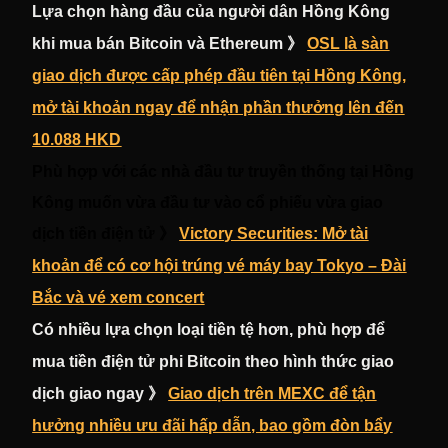
Lựa chọn hàng đầu của người dân Hồng Kông
khi mua bán Bitcoin và Ethereum 》
OSL là sàn
giao dịch được cấp phép đầu tiên tại Hồng Kông,
mở tài khoản ngay để nhận phần thưởng lên đến
10.088 HKD
Phù hợp với các nhà đầu tư truyền thống tại Hồng
Kông muốn vừa đầu tư vào cổ phiếu vừa giao
dịch tiền điện tử 》
Victory Securities: Mở tài
khoản để có cơ hội trúng vé máy bay Tokyo – Đài
Bắc và vé xem concert
Có nhiều lựa chọn loại tiền tệ hơn, phù hợp để
mua tiền điện tử phi Bitcoin theo hình thức giao
dịch giao ngay 》
Giao dịch trên MEXC để tận
hưởng nhiều ưu đãi hấp dẫn, bao gồm đòn bẩy