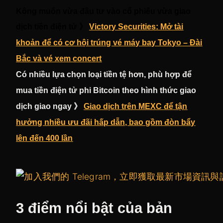
Kông muốn vừa đầu tư vào cổ phiếu vừa giao
dịch tiền điện tử 》
Victory Securities: Mở tài
khoản để có cơ hội trúng vé máy bay Tokyo – Đài
Bắc và vé xem concert
Có nhiều lựa chọn loại tiền tệ hơn, phù hợp để
mua tiền điện tử phi Bitcoin theo hình thức giao
dịch giao ngay 》
Giao dịch trên MEXC để tận
hưởng nhiều ưu đãi hấp dẫn, bao gồm đòn bẩy
lên đến 400 lần
3 điểm nổi bật của bản