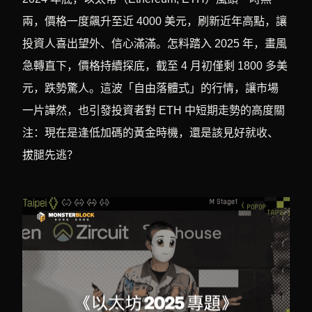
兩，價格一度飆升至近 4000 美元，刷新近年高點，讓
投資人喜出望外、信心滿滿。怎料踏入 2025 年，畫風
急轉直下，價格持續探底，截至 4 月初僅剩 1800 多美
元，跌勢驚人。這波「自由落體式」的行情，讓市場
一片譁然，也引發投資者對 ETH 中短期走勢的高度關
注：現在是逢低加碼的黃金時機，還是該見好就收、
拔腿先逃？