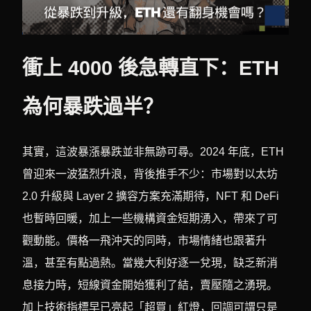
衝上 4000 後急轉直下：ETH
為何暴跌過半？
其實，這波暴漲暴跌並非無跡可尋。2024 年底，ETH
曾迎來一波猛烈升浪，背後推手不少：市場對以太坊
2.0 升級與 Layer 2 擴容方案充滿期待，NFT 和 DeFi
也暫時回暖，加上一些機構資金短期湧入，帶來了可
觀動能。價格一飛沖天的同時，市場情緒也跟著升
溫，甚至有點過熱。當幾大利好逐一兌現，缺乏新消
息接力時，短線資金開始獲利了結，賣壓隨之湧現。
加上技術指標早已亮起「超買」紅燈，回調可謂只是