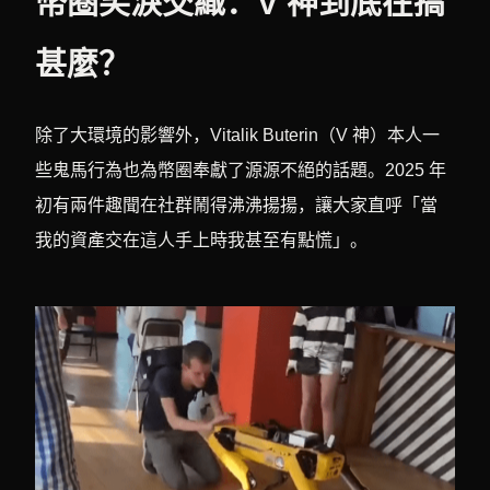
幣圈笑淚交織：V 神到底在搞
甚麼？
除了大環境的影響外，Vitalik Buterin（V 神）本人一
些鬼馬行為也為幣圈奉獻了源源不絕的話題。2025 年
初有兩件趣聞在社群鬧得沸沸揚揚，讓大家直呼「當
我的資產交在這人手上時我甚至有點慌」。