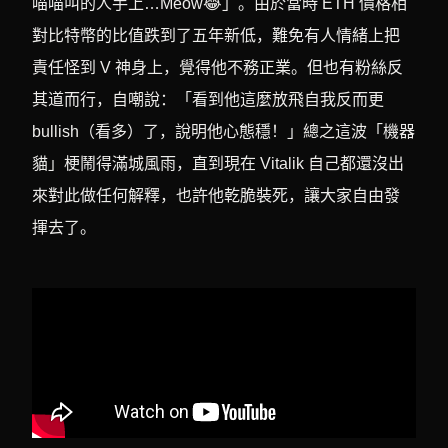
喵喵叫的人手上…Meow😂」。由於當時 ETH 價格相
對比特幣的比值跌到了五年新低，難免有人情緒上把
責任怪到 V 神身上，覺得他不務正業。但也有粉絲反
其道而行，自嘲說：「看到他這麼放飛自我反而更
bullish（看多）了，說明他心態穩！」總之這波「機器
貓」梗鬧得滿城風雨，直到現在 Vitalik 自己都還沒出
來對此做任何解釋，也許他乾脆裝死，讓大家自由發
揮去了。