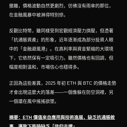
撤離，價格波動自然更劇烈，彷彿沒有雨傘的那位，
在金融風暴中被淋得特別慘。
反觀比特幣，雖同樣受到宏觀經濟壓力擠壓，但憑著
「抗通脹資產」的形象，近年逐漸成為部分投資人眼
中的「金融避風港」。在高利率與資金緊縮的大環境
下，它依然保有一定吸引力。雖然價格也有回調，但
幅度相對溫和，市場信心也穩得多。
正因為這些差異，2025 年初 ETH 與 BTC 的價格走勢
才會出現這麼大的落差——一個像躲在防空洞裡，另
一個還在風中搖搖欲墜。
摘要：ETH 價值來自應用與技術進展，缺乏抗通脹敘
事，導致下跌時缺乏「信仰支撐」。