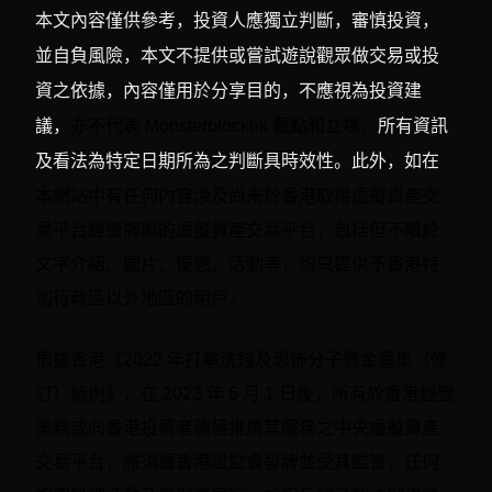
本文內容僅供參考，投資人應獨立判斷，審慎投資，
並自負風險，本文不提供或嘗試遊說觀眾做交易或投
資之依據，內容僅用於分享目的，不應視為投資建
議，
亦不代表 Monsterblockhk 觀點和立場，
所有資訊
及看法為特定日期所為之判斷具時效性。此外，如在
有任何內容涉及尚未於香港取得虛擬資產交
本網站中
易平台經營牌照的虛擬資產交易平台，包括但不限於
文字介紹、圖片、優惠、活動等，均只提供予香港特
別行政區以外地區的用戶。
根據香港《2022 年打擊洗錢及恐怖分子資金籌集（修
訂）條例》，在 2023 年 6 月 1 日後，所有於香港經營
業務或向香港投資者積極推廣其服務之中央虛擬資產
交易平台，將須獲香港證監會發牌並受其監管，任何