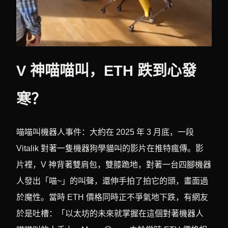
V 神喵喵叫，ETH 跌到心發
寒？
喵喵叫機器人事件：大約在 2025 年 3 月底，一段
Vitalik 對著一隻機器狗學貓叫的影片在推特瘋傳。影
片裡，V 神背著雙肩包，雙膝跪地，對著一台四腳機器
人發出「喵~」的叫聲，還伸手拍了拍它的頭，畫面過
於魔性。當時 ETH 價格同時正不爭氣地下跌，有網友
於是吐槽：「以太坊的未來就掌握在這個對著機器人