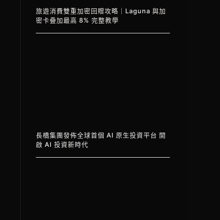
旅遊消費雙重加密回贈攻略｜Laguna 與加
密卡疊加最高 8% 完整教學
長橋集團發佈全球首個 AI 原生投資平台 開
啟 AI 投資新時代