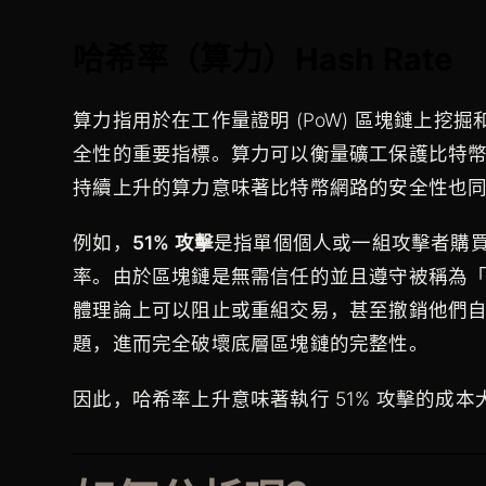
哈希率（算力）Hash Rate
算力指用於在工作量證明 (PoW) 區塊鏈上
全性的重要指標。算力可以衡量礦工保護比特
持續上升的算力意味著比特幣網路的安全性也
例如，
51% 攻擊
是指單個個人或一組攻擊者購買
率。由於區塊鏈是無需信任的並且遵守被稱為
體理論上可以阻止或重組交易，甚至撤銷他們自己的付
題，進而完全破壞底層區塊鏈的完整性。
因此，哈希率上升意味著執行 51% 攻擊的成