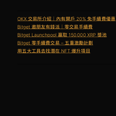
OKX 交易所介紹｜內有開戶 20% 免手續費優惠
Bitget 邀朋友有錢派｜零交易手續費
Bitget Launchpool 贏取 150,000 XRP 獎池
Bitget 零手續費交易 – 五重激勵計劃
用五大工具去找潛在 NFT 爆升項目