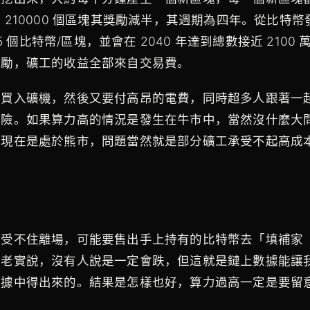
 210000 個區塊其獎勵減半，其週期為四年。從比特幣
.5 個比特幣/區塊，並會在 2040 年達到總數接近 2100 
獎勵，礦工的收益全部來自交易費。
本買入礦機，然後又要付高昂的電費，同時超多人跟著一
風險。如果算力高的情況是發生在牛市中，當然沒什麼大
但現在是處於熊市，問題當然就是部分礦工承受不起高成
）受不住離場，可能要售出手上持有的比特幣去「填補家
裡老實說，沒有人說是一定會跌，但這就是鏈上數據能讓
數據中得出來的。結果是怎樣也好，算力過高一定是要留