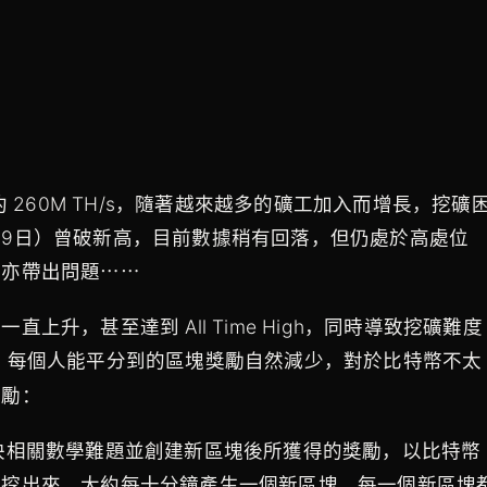
 260M TH/s，隨著越來越多的礦工加入而增長，挖礦
9日）曾破新高，目前數據稍有回落，但仍處於高處位
時亦帶出問題⋯⋯
升，甚至達到 All Time High，同時導致挖礦難度
，每個人能平分到的
獎勵自然減少，對於比特幣不太
區塊
獎勵：
算力解決相關數學難題並創建新區塊後所獲得的獎勵，以比特幣
被挖出來，大約每十分鐘產生一個新區塊，每一個新區塊