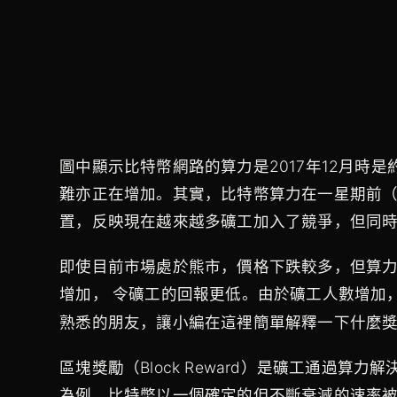
圖中顯示比特幣網路的算力是2017年12月時是約
難亦正在增加。其實，比特幣算力在一星期前（
置，反映現在越來越多礦工加入了競爭，但同
即使目前市場處於熊市，價格下跌較多，但算力一直上
增加， 令礦工的回報更低。由於礦工人數增加
熟悉的朋友，讓小編在這裡簡單解釋一下什麼
區塊獎勵（Block Reward）是礦工通過
為例，比特幣以一個確定的但不斷衰減的速率