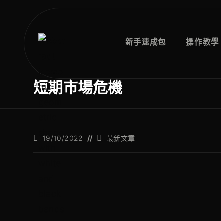
跳
至
内
新手速成包
操作教學
容
短期市場危機
发
职
19/10/2022
最新文章
布：
位
类
别