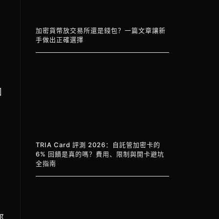
加密貨幣放交易所還是錢包？一篇文章讓新
手做出正確選擇
困
TRIA Card 評測 2026：自託管加密卡的
6% 回饋是真的嗎？費用、限制與開卡避坑
全指南
都