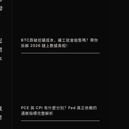
發
萬
起
BTC跌破挖礦成本，礦工就會拋售嗎？帶你
拆解 2026 鏈上數據真相！
問
本
PCE 與 CPI 有什麼分別？Fed 真正依賴的
我
通脹指標完整解析
意