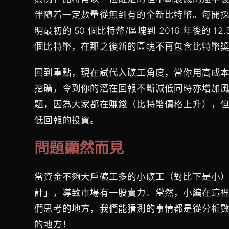
伴隨着一定數量從無到有的全新比特幣。
每開採
明最初的 50 個比特幣/區塊到 2016 年後的 12
個比特幣，在那之後新的區塊不再包含比特幣
回到重點，現在
試代入礦工角度，當你用高成
挖礦，令到你的潛在回報不斷減低同時亦增加
題，因為大家都在賺錢（比特幣價格上升），
低回報的投資。
問題顯然而見
當資金不夠大戶礦工多的小礦工（對比下是小
計」，導致市場有一股賣力。當然，小編在這
們思考的地方，我們能猜測的事情都是從分析
的地方！