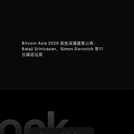
Bitcoin Asia 2026 首批演講嘉賓公佈：
Balaji Srinivasan、Simon Gerovich 等11
位確認出席
Vietnamese
Korean
Japanese
English
Chinese (Hong Kong)