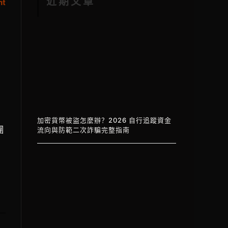
近期文章
nt
，
加密貨幣被盜怎麼辦？2026 自行追蹤資金
團
流向與防範二次詐騙完整指南