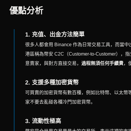
優點分析
1.
充值、出金方法簡單
很多人都會用 Binance 作為日常交易工具，而當中出
港區稱為幣安 C2C（Customer-to-Custo
意賣家，與對方直接交易，
過程無須任何手續費
，
2.
支援多種加密貨幣
可買賣的加密貨幣有數百種，例如比特幣、以太幣
家不要去亂碰各種冷門加密貨幣。
3.
流動性極高