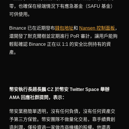
零，也確保在極端情況下有應急基金（SAFU 基金）
可供使用。
Binance 已在近期發布
錢包地址
和
Nansen 控制面板
，
還開發了默克爾樹並定期進行 PoR 審計，讓用戶能夠
輕鬆確認 Binance 正在以 1:1 的安全比例持有的資
產。
幣安執行長趙長鵬 CZ 於幣安 Twitter Space 舉辦
AMA 回應社群提問，表示：
幣安業務簡單透明，沒有任何負債，沒有任何資產交
予第三方保管。幣安團隊不做量化交易，靠手續費創
造利潤，僅投資過一家做市商機構的股權。他還表