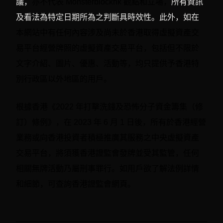
議，
亦不代表 Monsterblockhk 觀點和立場，
所有資訊
及看法為特定日期所為之判斷具時效性。此外，如在
本網站中
有任何內容涉及尚未於香港取得虛擬資產交
易平台經營牌照的虛擬資產交易平台，包括但不限於
文字介紹、圖片、優惠、活動等，均只提供予香港特
別行政區以外地區的用戶。
根據香港《2022 年打擊洗錢及恐怖分子資金籌集（修
訂）條例》，在 2023 年 6 月 1 日後，所有於香港經營
業務或向香港投資者積極推廣其服務之中央虛擬資產
交易平台，將須獲香港證監會發牌並受其監管，任何
相關無牌活動乃屬刑事罪行。如用戶欲了解法例詳情
和細節，可查詢香港證監會網頁。