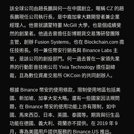
該全球公司由趙長鵬與何一在中國創立，暱稱 CZ 的趙
長鵬現任公司執行長，是中裔加拿大籍開發者兼企業
經理人。他曾就讀蒙特婁 McGill 大學，也是個成績斐
然的創業者。他過去曾擔任彭博期貨交易簿研發團隊
主管，創辦 Fusion Systems，也在 Blockchain.com 擔
任技術長。何一兼任幣安行銷長與 Binance Labs 主
管，是該公司的創投部門。何一過去曾在一家領先業
界的行動影音技術公司 Yixia Technology 擔任副總
裁，且為數位資產交易所 OKCoin 的共同創辦人。
根據 Binance 幣安的使用條款，限制使用地區包括美
國、新加坡、加拿大安大略。還有一些國家因法規問
題，在 Binance 幣安的使用功能上亦有限制，如中
國、馬來西亞、日本、英國、泰國等。期貨與衍生品
功能在德國、義大利、荷蘭亦不提供。在 2019 年 9
月，專為美國用戶提供服務的 Binance.US 推出。