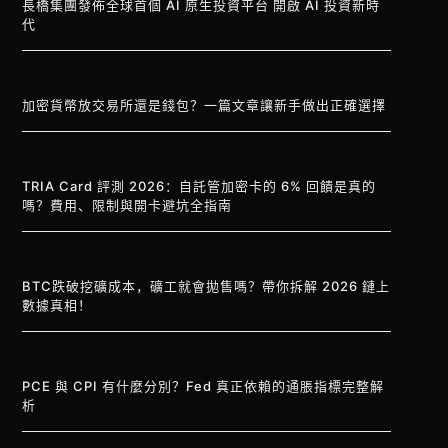
長橋集團發佈全球首個 AI 原生投資平台 開啟 AI 投資新時
代
加密貨幣放交易所還是錢包？一篇文章讓新手做出正確選擇
TRIA Card 評測 2026：自託管加密卡的 6% 回饋是真的
嗎？費用、限制與開卡避坑全指南
BTC跌破挖礦成本，礦工就會拋售嗎？帶你拆解 2026 鏈上
數據真相！
PCE 與 CPI 有什麼分別？Fed 真正依賴的通脹指標完整解
析