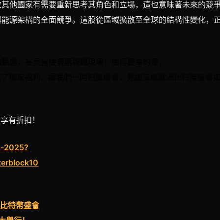
致其他國家有需要重新思考其角色和立場，這也意味著未來的競
與能源架構的全面競爭。這股從區域擴散至全球的結構性變化，
的動態，甚至直接買票親臨現場！值得慶幸的是，
者們準備了獨家福利，讓我們一同把握機會，見證這場歐洲比特幣盛會
站享有折扣！
na-2025?
erblock10
最大比特幣盛會