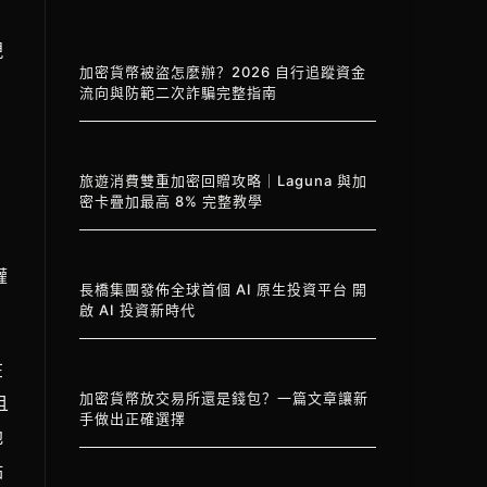
現
加密貨幣被盜怎麼辦？2026 自行追蹤資金
流向與防範二次詐騙完整指南
旅遊消費雙重加密回贈攻略｜Laguna 與加
密卡疊加最高 8% 完整教學
權
長橋集團發佈全球首個 AI 原生投資平台 開
啟 AI 投資新時代
在
加密貨幣放交易所還是錢包？一篇文章讓新
且
手做出正確選擇
地
點