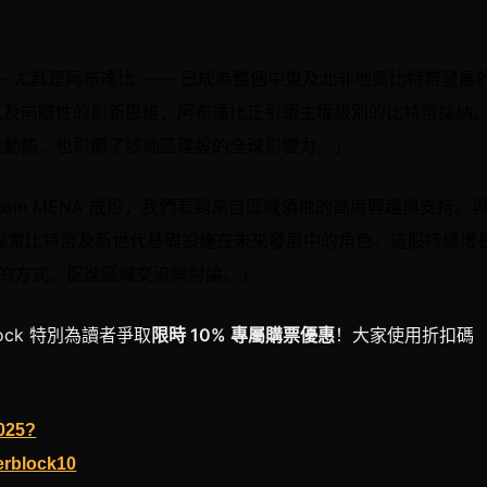
「阿聯酋 —— 尤其是阿布達比 —— 已成為整個中東及北非地區比特幣發展
以及前瞻性的創新思維，阿布達比正引領主權級別的比特幣採納
業動能，也彰顯了該地區建設的全球影響力。」
著 Bitcoin MENA 成形，我們看到來自區域領袖的高度興趣與支持。
者正在探索比特幣及新世代基礎設施在未來發展中的角色。這股持續增
性的方式，促進區域交流與討論。」
rblock 特別為讀者爭取
限時 10% 專屬購票優惠
！大家使用折扣碼
2025?
rblock10