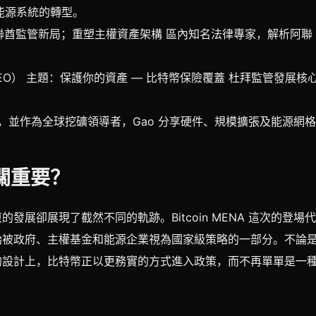
能源系統的轉型。
夥人 主題：阿聯酋監管新局；重塑主權資產架構 區內知名法律專家，解析阿聯
（前 VARA CEO） 主題：保護你的資產 — 比特幣保險覆蓋 杜拜監管發展核
任主題演講，並作為全球挖礦領導者，Gao 分享硬件、規模擴張及能源網
至關重要？
展卻展現了截然不同的軌跡。Bitcoin MENA 這次的登場
始被政府、主權基金和能源企業視為國家級策略的一部分。不論
的設計上，比特幣正以更務實的方式進入政策，而不再單單是一