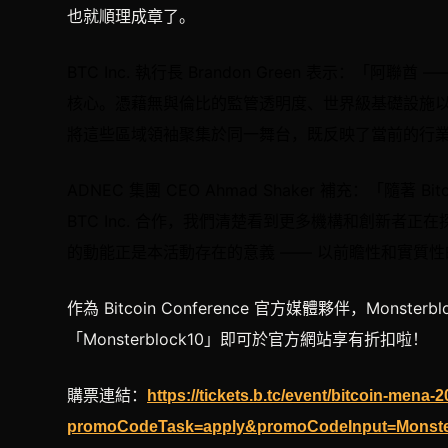
也就順理成章了。
BTC Inc. 執行長 Brandon Green 表示：
核心。憑藉無與倫比的監管透明度、世界級基礎設施
將這些區域領袖聚集於同一舞台，既反映了當前的行
ADNEC 集團 CEO Ahmad Shaker 補充：「隨
BTC Inc. 合作，我們清楚看到更多機構和創新
的動能正是本活動存在的意義 —— 以前瞻性和實質
作為 Bitcoin Conference 官方媒體夥伴，Monste
「Monsterblock10」即可於官方網站享有折扣啦！
購票連結
：
https://tickets.b.tc/event/bitcoin-mena-
promoCodeTask=apply&promoCodeInput=Monste