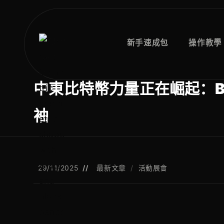
跳
至
内
新手速成包
操作教學
容
中東比特幣力量正在崛起：Bitc
袖
发
职
29/11/2025
最新文章
/
活動展會
布：
位
类
别