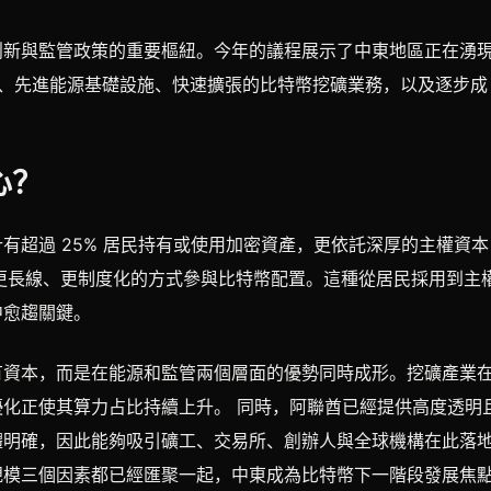
創新與監管政策的重要樞紐。今年的議程展示了中東地區正在湧
模、先進能源基礎設施、快速擴張的比特幣挖礦業務，以及逐步成
心？
有超過 25% 居民持有或使用加密資產，更依託深厚的主權資本
以更長線、更制度化的方式參與比特幣配置。這種從居民採用到主
中愈趨關鍵。
有資本，而是在能源和監管兩個層面的優勢同時成形。挖礦產業
化正使其算力占比持續上升。 同時，阿聯酋已經提供高度透明
體明確，因此能夠吸引礦工、交易所、創辦人與全球機構在此落
規模三個因素都已經匯聚一起，中東成為比特幣下一階段發展焦