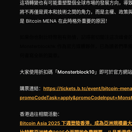
這項轉變也有可能重塑整個全球市場的發展方向，導
將不再僅是資本和技術之間的角力，而是主權、政策
是 Bitcoin MENA 在此時格外重要的原因！
如果你也對比特幣抱有熱情，記得密切關注這次峰會
Monsterblockhk 作為官方媒體夥伴，已為讀
何書寫全新的篇章。
大家使用折扣碼「
Monsterblock10
」即可於官方網
購票連結：
https://tickets.b.tc/event/bitcoin-me
promoCodeTask=apply&promoCodeInput=Monst
香港過往相關活動：
Bitcoin Asia 2025 下週登陸香港，成為亞洲規模