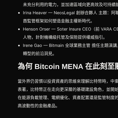
未充分利用的電力，並加速區域向更高效及可持續
Irina Heaver — NeosLegal 創辦合
酋監管框架如何塑造金融主權新時代。
Henson Orser — Soter Insure CEO
人物，針對機構級托管及保險提供權威指引。
Irene Gao — Bitmain 全球業務主管 擔
轉型的前沿洞見。
為何 Bitcoin MENA 在此刻
當外界仍習慣以投資資產的思維來理解比特幣時，中東的發
表著，比特幣正在走向更深層的基礎建設角色，並開
在能源負載管理、電網優化、資產配置還是監管制度
高波動性的金融產品。