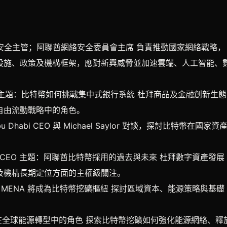
 阿聯酋政府網絡安全主管；阿聯酋網絡安全委員會主席 負責推動國家網絡戰略，
設施、政策及機構框架，應對新興威脅並加速雲端、人工智能、
席兼 CEO 主題：比特幣如何挑戰集中式銀行系統 杜拜商品及金融創新生態
自由流動戰略中的角色。
nter Abu Dhabi CEO 與 Michael Saylor 對談，探討比特幣在國家資
ain Center CEO 主題：阿聯酋比特幣採用的過去與未來 杜拜數字資產發展
及機構長期定位方面的主權級關注。
人 主題：為何 MENA 將成為比特幣挖礦樞紐 探討區域資本、能源策略與基礎
：比特幣挖礦在全球能源轉型中的角色 探索比特幣挖礦如何強化能源網絡、釋