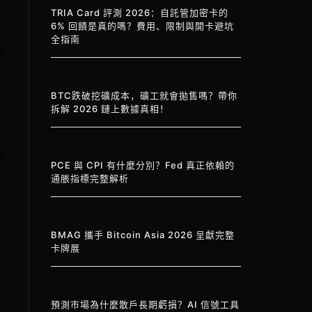
TRIA Card 評測 2026：自託管加密卡的
6% 回饋是真的嗎？費用、限制與開卡避坑
全指南
的
。
BTC跌破挖礦成本，礦工就會拋售嗎？帶你
拆解 2026 鏈上數據真相！
與
長
PCE 與 CPI 有什麼分別？Fed 真正依賴的
通脹指標完整解析
BMAG 攜手 Bitcoin Asia 2026 呈獻完整
卡牌展
預測市場為什麼散戶長期虧損？AI 信號工具