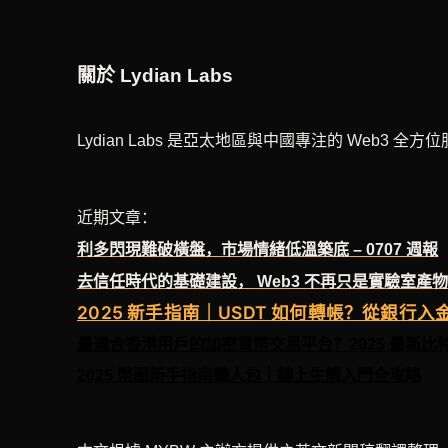
關於 Lydian Labs
Lydian Labs 是亞太地區與中國專注的 Web
近期文章：
利多閃現難破橫盤，市場情緒低溫築底 – 0707 週報
去信任時代的基礎建設， Web3 不再只是實驗室產
2025 新手指南｜USDT 如何轉帳？從銀行
最適合香港用戶的加密貨幣交易平台？2025 最新比
2025 幣圈新手指南懶人包｜鏈上生態入門全攻略