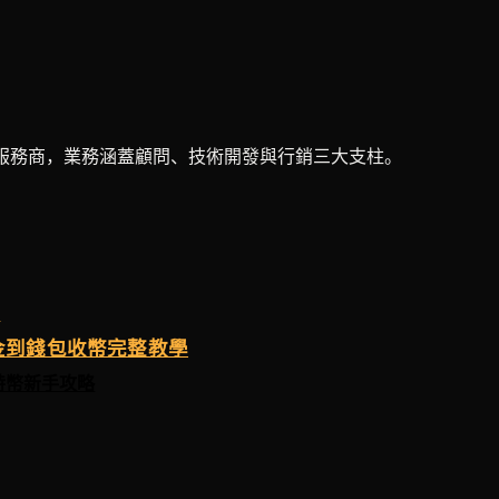
3 全方位服務商，業務涵蓋顧問、技術開發與行銷三大支柱。
物
入金到錢包收幣完整教學
特幣新手攻略