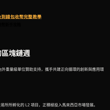
物
入金到錢包收幣完整教學
特幣新手攻略
的區塊鏈週
國內外重量級單位贊助支持，攜手共建正向循環的創新與應用環
00 的交易所所孵化的 L2 項目，正積極投入馬來西亞市場發展。