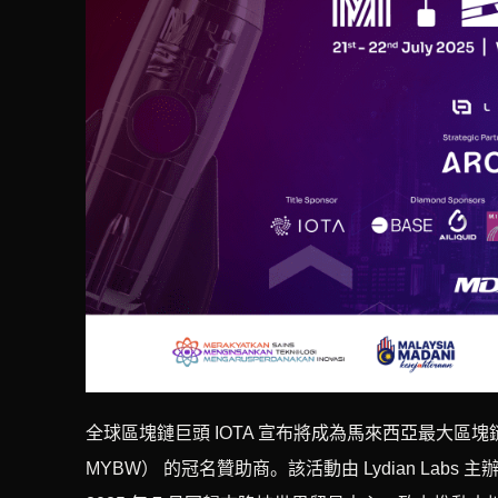
全球區塊鏈巨頭 IOTA 宣布將成為馬來西亞最大區塊鏈年度盛事
MYBW） 的冠名贊助商。該活動由 Lydian Labs 主辦，策展人為