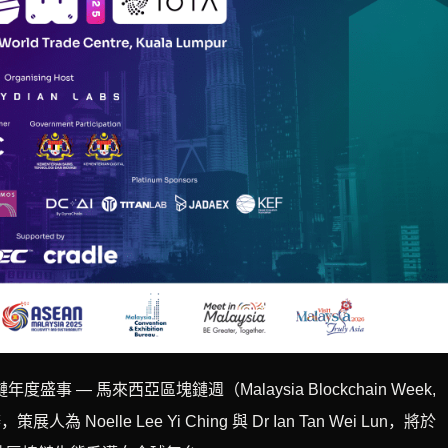
 — 馬來西亞區塊鏈週（Malaysia Blockchain Week,
 Noelle Lee Yi Ching 與 Dr Ian Tan Wei Lun，將於