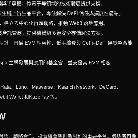
塊鏈與半導體、微電子等領域的技術發展提供支撐。
n 的 AI 原生鏈上衍生品平台，專注解決 DeFi 信任與擴展性痛點。
N 基礎建設，建立去中心化實體網路，推動 Web3 落地應用。
位資產託管商，提供機構級多鏈安全存儲解決方案。
一代區塊鏈，具備 EVM 相容性、低手續費與 CeFi–DeFi 無縫整合能
：推動 Kaspa 生態發展與應用的基金會，並支援其 EVM 相容
ata、Luno、Masverse、Kaanch Network、DeCard、
wbit Wallet 和KazePay 等。
W
串連對話、戰略合作、投資機會與創新思維的重要平台。參與者可期