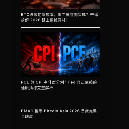
BTC跌破挖礦成本，礦工就會拋售嗎？帶你
拆解 2026 鏈上數據真相！
PCE 與 CPI 有什麼分別？Fed 真正依賴的
通脹指標完整解析
BMAG 攜手 Bitcoin Asia 2026 呈獻完整
卡牌展