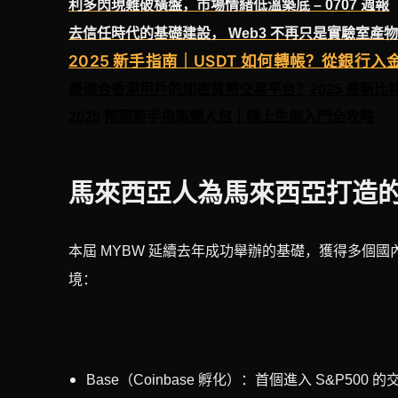
利多閃現難破橫盤，市場情緒低溫築底 – 0707 週報
去信任時代的基礎建設， Web3 不再只是實驗室產
2025 新手指南｜USDT 如何轉帳？從銀行
最適合香港用戶的加密貨幣交易平台？2025 最新比
2025 幣圈新手指南懶人包｜鏈上生態入門全攻略
馬來西亞人為馬來西亞打造
本屆 MYBW 延續去年成功舉辦的基礎，獲得多個
境：
Base（Coinbase 孵化）：首個進入 S&P5