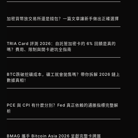
加密貨幣放交易所還是錢包？一篇文章讓新手做出正確選擇
TRIA Card 評測 2026：自託管加密卡的 6% 回饋是真的
嗎？費用、限制與開卡避坑全指南
BTC跌破挖礦成本，礦工就會拋售嗎？帶你拆解 2026 鏈上
數據真相！
PCE 與 CPI 有什麼分別？Fed 真正依賴的通脹指標完整解
析
BMAG 攜手 Bitcoin Asia 2026 呈獻完整卡牌展