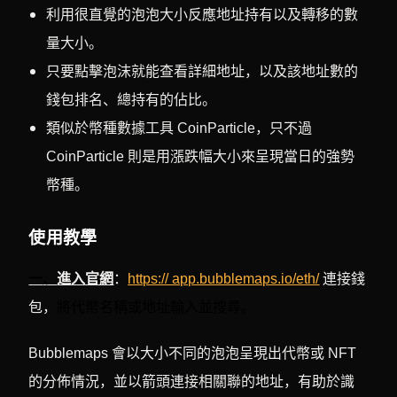
利用很直覺的泡泡大小反應地址持有以及轉移的數
量大小。
只要點擊泡沫就能查看詳細地址，以及該地址數的
錢包排名、總持有的佔比。
類似於幣種數據工具 CoinParticle，只不過
CoinParticle 則是用漲跌幅大小來呈現當日的強勢
幣種。
使用教學
一
、
進入官網
：
https:// app.bubblemaps.io/eth/
連接錢
將代幣名稱或地址輸入並搜尋。
包，
Bubblemaps 會以大小不同的泡泡呈現出代幣或 NFT
的分佈情況，並以箭頭連接相關聯的地址，有助於識