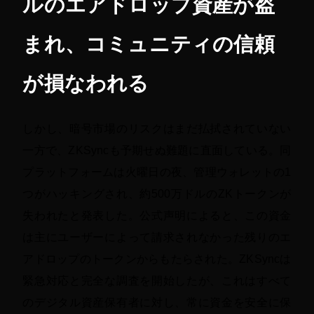
ルのエアドロップ資産が盗
まれ、コミュニティの信頼
が損なわれる
しかし、暗号市場のリスクはまだ払拭されていない
一方で、ZKSyncも予期せぬ難題に直面している。同
プラットフォームは火曜日の夜、管理ウォレットの1
つがハッキングされ、約500万ドルのZKトークンが
失われたと発表した。公式声明によると、この資金
は主にユーザーによって請求されなかった残りのエ
アドロップのトークンからもたらされた。ZKSyncは
緊急対応と完全な調査を開始したが、これはすべて
のデジタル資産保有者に対し、常に資金を安全に保