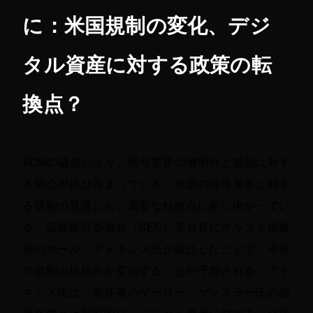
に：米国規制の変化、デジ
タル資産に対する政策の転
換点？
$OMの破綻により、暗号業界の透明性と規制に対す
る関心が再び高まっている。米国の暗号業界に対す
る規制の見通しも、重要な転換点に差し掛かってい
る。証券取引委員会（SEC）委員長にクリプト推進
派のポール・アトキンス氏が就任したことで、今後
の規制の枠組みが変化することが予想される。アト
キンス氏は、前任者のゲーリー・ゲンスラー氏の強