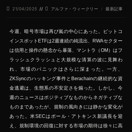
21/04/2025
アルファ・ウィークリー
/
最新記事
今週、暗号市場は再び嵐の中心にあった。ビットコ
インスポットETFは2週連続の純流出、RWAセクター
は信用と操作の懸念から暴落、マントラ（OM）はフ
ラッシュクラッシュと大規模な清算の波に見舞わ
れ、市場のパニックはさらに深まった。一方、
ZKSyncのハッキング事件とBerachainの継続的な資
金逃避は、生態系の不安定さを煽った。しかし、今
週のニュースはポジティブなものからネガティブな
ものまであったが、規制の風向きには静かな変化が
あった。米SECはポール・アトキンス新議長を迎
え、規制環境の回復に対する市場の期待は徐々に高