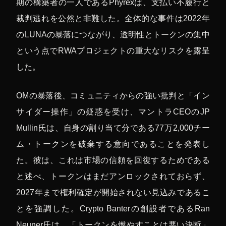
期の構築者の一人であるPhyrexは、支払い不履行と
裁判逃れを公然と非難した。全体的な事件は2022年
のLUNAの暴落につながり、透明性とトークンの集中
という点でRWAプロジェクトの重大なリスクを露呈
した。
OMの暴落後、コミュニティからの強い批判と「イン
サイダー操作」の疑惑を受け、マントラCEOのJP
Mullin氏は、自身の割り当て分である77万2,000チー
ム・トークンを破棄する意向であることを発表し
た。彼は、これは市場の信頼を回復するためである
と述べ、トークンはまだアンロックされておらず、
2027年まで権利確定が開始されない見込みであるこ
とを強調した。Crypto Banterの創設者であるRan
Neuner氏は、「トークンを燃やすことは悪い決断」