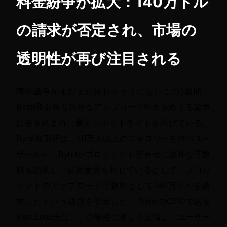
料金紛争が拡大：140万ドル
の請求が否定され、市場の
透明性が再び注目される
噂や論争がまだまだ終わりそうにないこの1週間、
Bybit取引所も法外なアップロード料金をめぐる論争
に巻き込まれ、最近スポットライトを浴びている。
Bybit取引所は、10万人以上のフォロワーを持つユー
ザーから、Bybitがプロジェクト所有者に法外な手数
料を請求し、反対意見を封じているとして、プロジ
ェクトのアップロード手数料として140万ドルを請
求したという疑惑を否定した。 BybitのCEOである
Ben Zhou氏は、この疑惑に激しく反論し、ユーザー