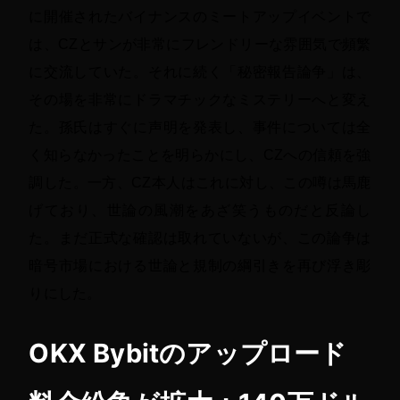
に開催されたバイナンスのミートアップイベントで
は、CZとサンが非常にフレンドリーな雰囲気で頻繁
に交流していた。それに続く「秘密報告論争」は、
その場を非常にドラマチックなミステリーへと変え
た。孫氏はすぐに声明を発表し、事件については全
く知らなかったことを明らかにし、CZへの信頼を強
調した。一方、CZ本人はこれに対し、この噂は馬鹿
げており、世論の風潮をあざ笑うものだと反論し
た。まだ正式な確認は取れていないが、この論争は
暗号市場における世論と規制の綱引きを再び浮き彫
りにした。
OKX Bybitのアップロード