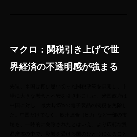
マクロ：関税引き上げで世
界経済の不透明感が強まる
先週、米国は再び思い切った関税政策を展開し、市
場に大きな懸念と不安を引き起こした。米国政府は
中国に対し、最大1,45%の電子製品の関税を免除し
た。中国だけでなく、欧州連合（EU）など一部の市
場も、一時的に免除されたとはいえ、より広範な貿
易摩擦の中で、影響を受ける国のひとつになること