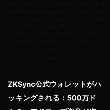
硬姿勢とは対照的に、デジタル資産に対する「合理
的で一貫性のある原則的な規制基盤」の構築が任期
中の最優先課題になると強調している。アトキンス
の就任は、デジタル資産に対するより友好的で明確
な規制への潜在的な動きを示唆するものであり、市
場への規制圧力を軽減し、投資家の信頼を高めるこ
とにつながる可能性がある。このような背景から、
暗号市場の今後の方向性は、内部的な運用リスクだ
けでなく、外部的な規制環境の改善によっても決定
される。 
ZKSync公式ウォレットがハ
ッキングされる：500万ド