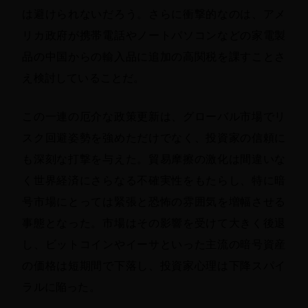
は避けられないだろう。さらに衝撃的なのは、アメ
リカ政府が携帯電話やノートパソコンなどの家電製
品の中国からの輸入品に追加の高関税を課すことさ
え検討していることだ。
この一連の厄介な政策更新は、グローバル市場でリ
スク回避姿勢を強めただけでなく、投資家の信頼に
も深刻な打撃を与えた。貿易摩擦の激化は間違いな
く世界経済にさらなる不確実性をもたらし、特に暗
号市場にとっては緊張と恐怖の雰囲気を増幅させる
事態となった。市場はその影響を受けて大きく後退
し、ビットコインやイーサといった主流の暗号資産
の価格は短期間で下落し、投資家心理は下降スパイ
ラルに陥った。