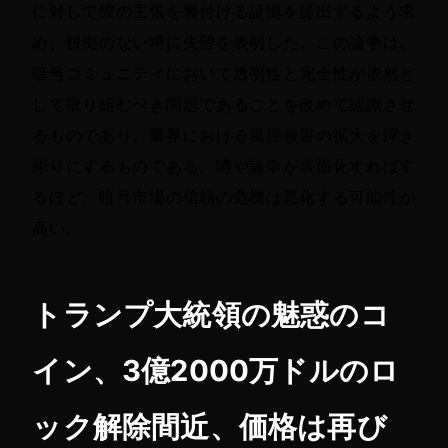
に対して彼の主張を裏付ける証拠を提出するよう求
め、根拠のない噂に失望を表明した。この論争は、
暗号コミュニティにおいて透明性と完全性が依然と
して取り組むべき問題であることを改めて認識させ
るものであり、業界における風評被害の拡大を浮き
彫りにするものである。噂や論争が表面化すればす
るほど、暗号市場の信頼の危機は悪化する可能性が
高い。
トランプ大統領の魅惑のコ
イン、3億2000万ドルのロ
ック解除間近、価格は再び