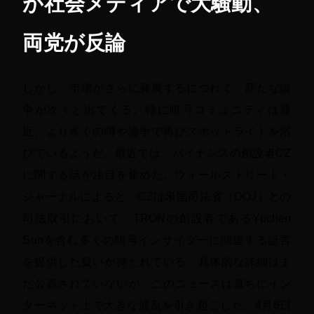
が社会メディアで大騒動、
両党が反論
しかし、市場がさらに発展するにつれて、新たな論
争が次々と出てくる。特に暗号コミュニティは最
近、より多くの噂や論争で再びスポットライトを浴
びているようだ。最近では、バイナンスの創設者CZ
に関する話が注目を集めた。ウォールストリート・
ジャーナルによると、CZは米国司法省（DOJ）との
司法取引において、TRONの創設者であるYuchen
Sunを含む多くの暗号インサイダーに関連する証言
を提供した疑いが持たれている。具体的な詳細はま
だ公表されていないが、このニュースは直ちにイン
ターネット上で大きな波乱を引き起こした。4月6日