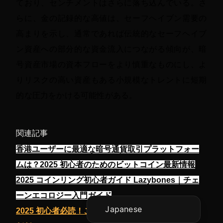
ており、センチメントはさらに落ち込んでいる。さ
らに、金の記録的な高値は、セーフヘイブン需要の
高まりを示し、通常であれば伝統的なセーフヘイブ
ン資産への部分的な資金流入につながる傾向が、暗
号資産市場の資本フローをより慎重なものにし、よ
りリスクの高い資産もある小規模なトレントに短期
的な圧力をかける可能性がある。
Vietnamese
関連記事
Korean
香港ユーザーに最適な暗号通貨取引プラットフォー
English
ムは？2025 初心者のためのビットコイン最新情報
Chinese (China)
2025 コインリング初心者ガイド Lazybones｜チェ
Chinese (Hong Kong)
ーンエコロジー入門ガイド
Japanese
2025 初心者必読！この6つのデータ指標で買い場を